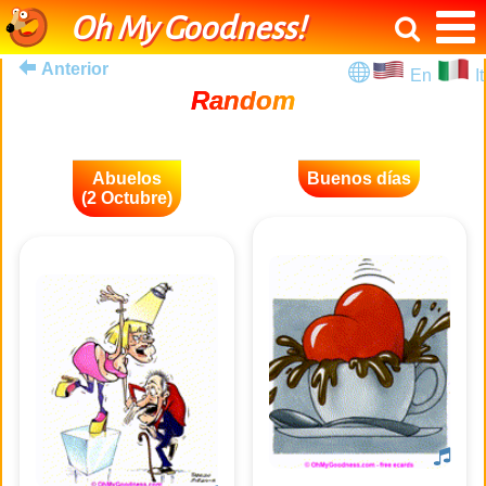
Oh My Goodness!
Anterior
En
It
Random
Abuelos
Buenos días
(2 Octubre)