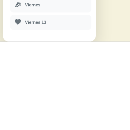
🎉
Viernes
🖤
Viernes 13