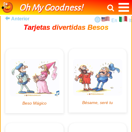
Oh My Goodness!
Anterior
En
It
Tarjetas divertidas Besos