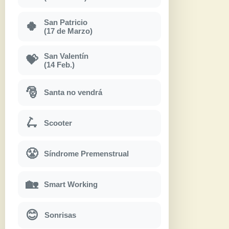
San Patricio
🍀
(17 de Marzo)
San Valentín
💝
(14 Feb.)
🎅
Santa no vendrá
🛴
Scooter
😤
Síndrome Premenstrual
🏡
Smart Working
😊
Sonrisas