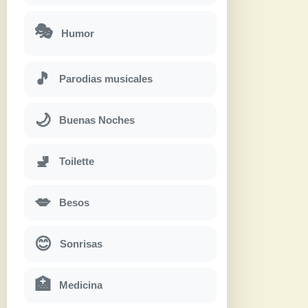
🎭
Humor
🎵
Parodias musicales
🌙
Buenas Noches
🚽
Toilette
💋
Besos
😊
Sonrisas
🏥
Medicina