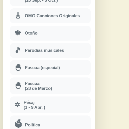
(20 Sep. - 5 Oct.)
🎸
OMG Canciones Originales
🍁
Otoño
🎵
Parodias musicales
🐣
Pascua (especial)
Pascua
🐣
(28 de Marzo)
Pésaj
✡
(1 - 9 Abr. )
🗳
Política