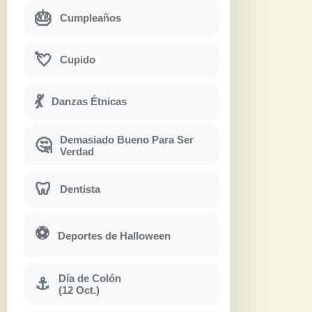
🎂
Cumpleaños
💘
Cupido
💃
Danzas Étnicas
Demasiado Bueno Para Ser
🤔
Verdad
🦷
Dentista
⚽
Deportes de Halloween
Día de Colón
⚓
(12 Oct.)