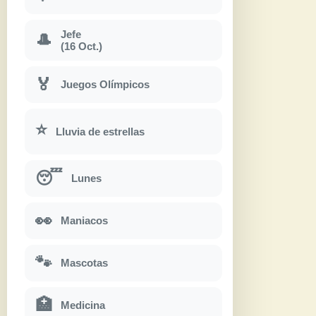
Jefe
🎩
(16 Oct.)
🏅
Juegos Olímpicos
⭐
Lluvia de estrellas
😴
Lunes
👀
Maniacos
🐾
Mascotas
🏥
Medicina