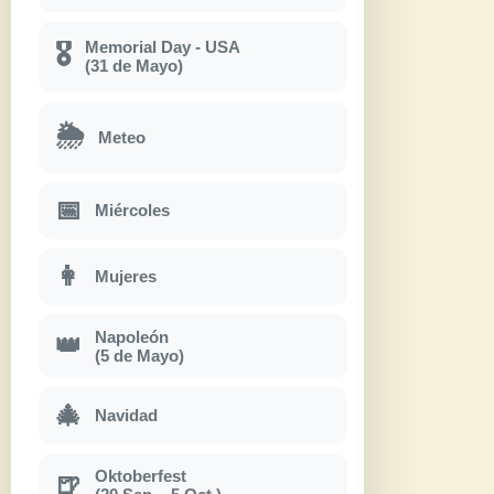
Memorial Day - USA
🎖
(31 de Mayo)
🌦
Meteo
📅
Miércoles
👩
Mujeres
Napoleón
👑
(5 de Mayo)
🎄
Navidad
Oktoberfest
🍺