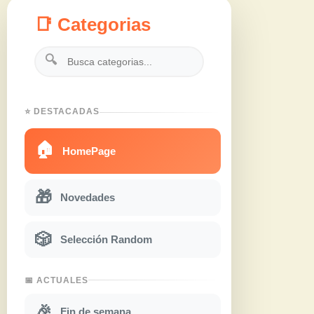
📑 Categorias
🔍
⭐ DESTACADAS
🏠
HomePage
🎁
Novedades
🎲
Selección Random
📅 ACTUALES
🎉
Fin de semana