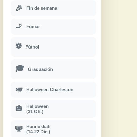
🎉
Fin de semana
🚬
Fumar
⚽
Fútbol
🎓
Graduación
🎺
Halloween Charleston
Halloween
🎃
(31 Ott.)
Hannukkah
🕎
(14-22 Dic.)