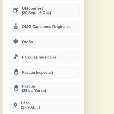
Oktoberfest
🍺
(20 Sep. - 5 Oct.)
🎸
OMG Canciones Originales
🍁
Otoño
🎵
Parodias musicales
🐣
Pascua (especial)
Pascua
🐣
(28 de Marzo)
Pésaj
✡
(1 - 9 Abr. )