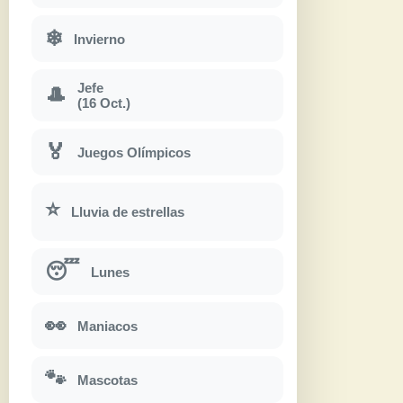
❄
Invierno
Jefe
🎩
(16 Oct.)
🏅
Juegos Olímpicos
⭐
Lluvia de estrellas
😴
Lunes
👀
Maniacos
🐾
Mascotas