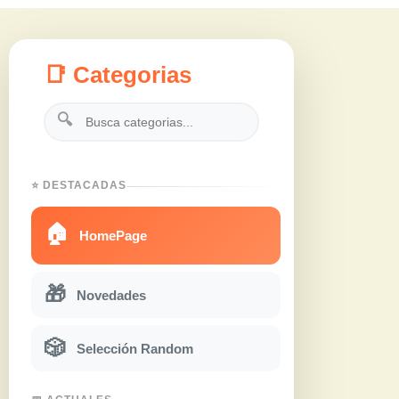
📑 Categorias
🔍
⭐ DESTACADAS
🏠
HomePage
🎁
Novedades
🎲
Selección Random