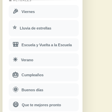
📅 ACTUALES
🎉
Viernes
⭐
Lluvia de estrellas
🎒
Escuela y Vuelta a la Escuela
☀
Verano
🎂
Cumpleaños
🌞
Buenos días
😄
Que te mejores pronto