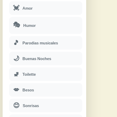
💓
Amor
🎭
Humor
🎵
Parodias musicales
🌙
Buenas Noches
🚽
Toilette
💋
Besos
😊
Sonrisas