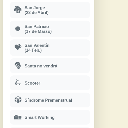
San Jorge
🐉
(23 de Abril)
San Patricio
🍀
(17 de Marzo)
San Valentín
💝
(14 Feb.)
🎅
Santa no vendrá
🛴
Scooter
😤
Síndrome Premenstrual
🏡
Smart Working