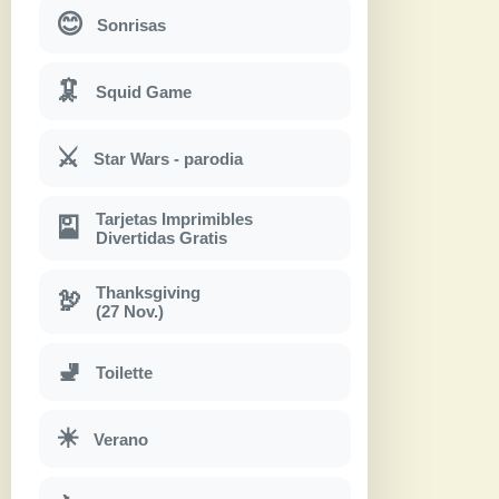
😊
Sonrisas
🦑
Squid Game
⚔
Star Wars - parodia
Tarjetas Imprimibles
🎴
Divertidas Gratis
Thanksgiving
🦃
(27 Nov.)
🚽
Toilette
☀
Verano