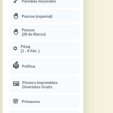
🎵
Parodias musicales
🐣
Pascua (especial)
Pascua
🐣
(28 de Marzo)
Pésaj
✡
(1 - 9 Abr. )
🗳
Política
Pósters Imprimibles
🖼
Divertidos Gratis
🌸
Primavera