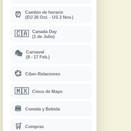
Cambio de horario
⏰
(EU 26 Oct. - US 2 Nov.)
Canada Day
🇨🇦
(1 de Julio)
Carnaval
🎭
(8 - 17 Feb.)
💞
Ciber-Relaciones
🇲🇽
Cinco de Mayo
🍔
Comida y Bebida
🛒
Compras