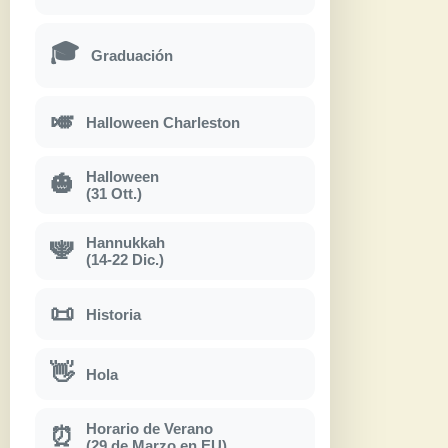
🎓
Graduación
🎺
Halloween Charleston
Halloween
🎃
(31 Ott.)
Hannukkah
🕎
(14-22 Dic.)
📜
Historia
👋
Hola
Horario de Verano
⏰
(29 de Marzo en EU)