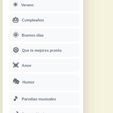
☀
Verano
🎂
Cumpleaños
🌞
Buenos días
😄
Que te mejores pronto
💓
Amor
🎭
Humor
🎵
Parodias musicales