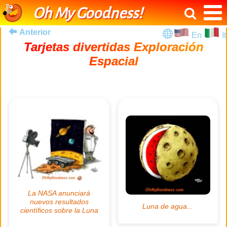
Oh My Goodness!
Anterior
En
It
Tarjetas divertidas Exploración
Espacial