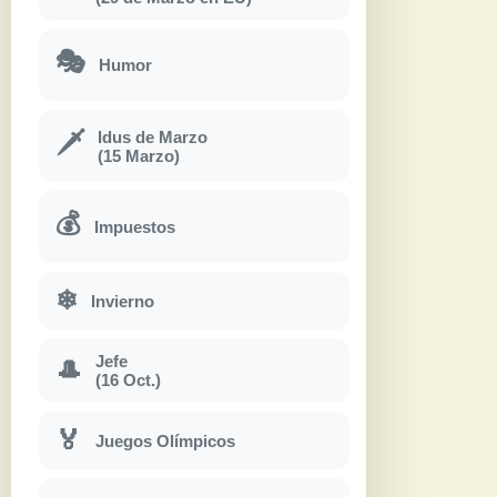
🎭
Humor
Idus de Marzo
🗡
(15 Marzo)
💰
Impuestos
❄
Invierno
Jefe
🎩
(16 Oct.)
🏅
Juegos Olímpicos