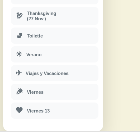
Thanksgiving
🦃
(27 Nov.)
🚽
Toilette
☀
Verano
✈
Viajes y Vacaciones
🎉
Viernes
🖤
Viernes 13