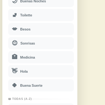
🌙
Buenas Noches
🚽
Toilette
💋
Besos
😊
Sonrisas
🏥
Medicina
👋
Hola
🍀
Buena Suerte
📖 TODAS (A-Z)