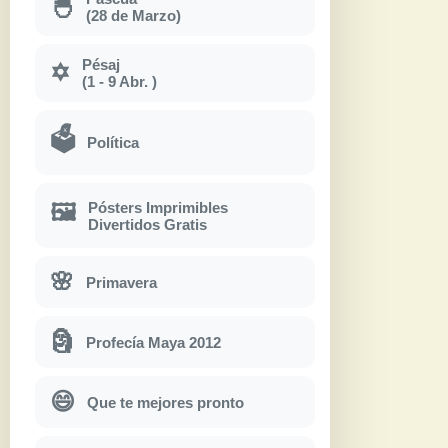
🐣
(28 de Marzo)
Pésaj
✡
(1 - 9 Abr. )
🗳
Política
Pósters Imprimibles
🖼
Divertidos Gratis
🌸
Primavera
🗿
Profecía Maya 2012
😄
Que te mejores pronto