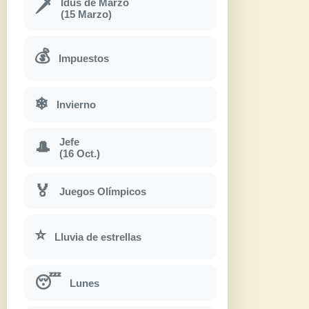
Idus de Marzo
🗡
(15 Marzo)
💰
Impuestos
❄
Invierno
Jefe
🎩
(16 Oct.)
🏅
Juegos Olímpicos
⭐
Lluvia de estrellas
😴
Lunes