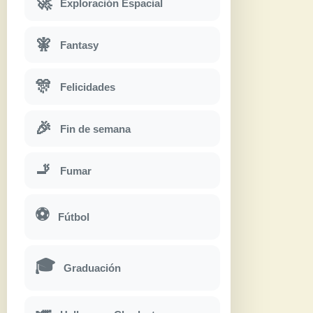
🚀
Exploración Espacial
🧚
Fantasy
🎊
Felicidades
🎉
Fin de semana
🚬
Fumar
⚽
Fútbol
🎓
Graduación