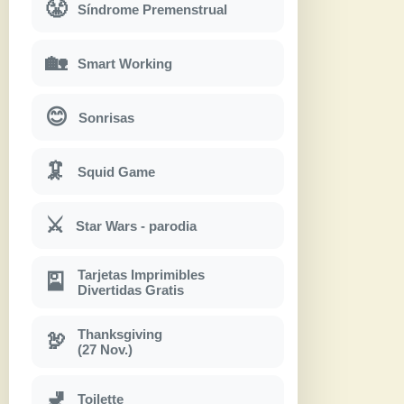
😤
Síndrome Premenstrual
🏡
Smart Working
😊
Sonrisas
🦑
Squid Game
⚔
Star Wars - parodia
Tarjetas Imprimibles
🎴
Divertidas Gratis
Thanksgiving
🦃
(27 Nov.)
🚽
Toilette