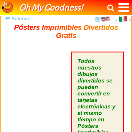
Oh My Goodness!
Anterior
En
It
Pósters Imprimibles Divertidos
Gratis
Todos
nuestros
dibujos
divertidos se
pueden
convertir en
tarjetas
electrónicas y
al mismo
tiempo en
Pósters