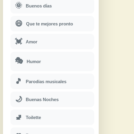
🌞
Buenos días
😄
Que te mejores pronto
💓
Amor
🎭
Humor
🎵
Parodias musicales
🌙
Buenas Noches
🚽
Toilette