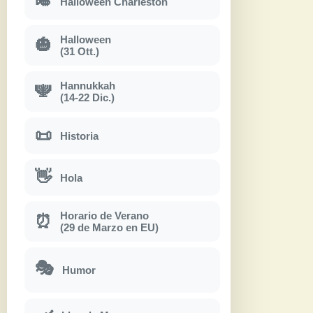
🎺
Halloween Charleston
Halloween
🎃
(31 Ott.)
Hannukkah
🕎
(14-22 Dic.)
📜
Historia
👋
Hola
Horario de Verano
⏰
(29 de Marzo en EU)
🎭
Humor