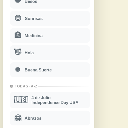
💋
Besos
😊
Sonrisas
🏥
Medicina
👋
Hola
🍀
Buena Suerte
📖 TODAS (A-Z)
4 de Julio
🇺🇸
Independence Day USA
🤗
Abrazos