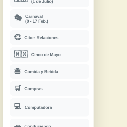
(1 de Julio)
Carnaval
🎭
(8 - 17 Feb.)
💞
Ciber-Relaciones
🇲🇽
Cinco de Mayo
🍔
Comida y Bebida
🛒
Compras
💻
Computadora
🚗
Conduciendo