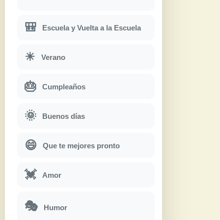
🎒
Escuela y Vuelta a la Escuela
☀
Verano
🎂
Cumpleaños
🌞
Buenos días
😄
Que te mejores pronto
💓
Amor
🎭
Humor