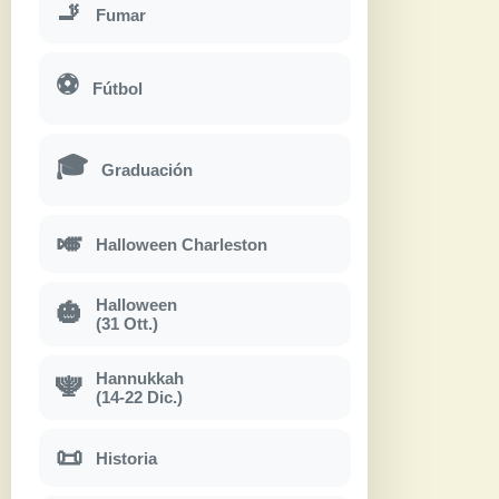
🚬
Fumar
⚽
Fútbol
🎓
Graduación
🎺
Halloween Charleston
Halloween
🎃
(31 Ott.)
Hannukkah
🕎
(14-22 Dic.)
📜
Historia