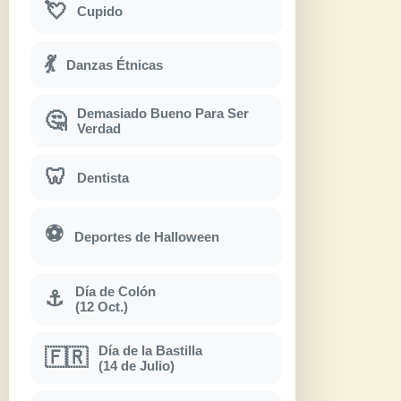
💘
Cupido
💃
Danzas Étnicas
Demasiado Bueno Para Ser
🤔
Verdad
🦷
Dentista
⚽
Deportes de Halloween
Día de Colón
⚓
(12 Oct.)
Día de la Bastilla
🇫🇷
(14 de Julio)