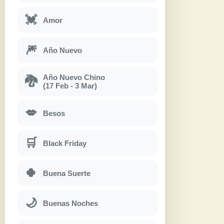
💓
Amor
🎆
Año Nuevo
Año Nuevo Chino
🐉
(17 Feb - 3 Mar)
💋
Besos
🛒
Black Friday
🍀
Buena Suerte
🌙
Buenas Noches