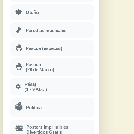
🍁
Otoño
🎵
Parodias musicales
🐣
Pascua (especial)
Pascua
🐣
(28 de Marzo)
Pésaj
✡
(1 - 9 Abr. )
🗳
Política
Pósters Imprimibles
🖼
Divertidos Gratis