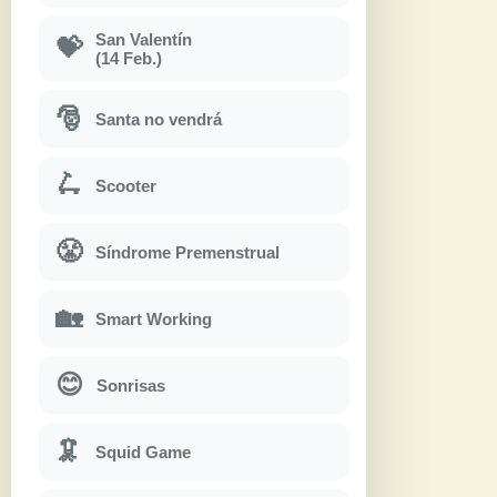
San Valentín
💝
(14 Feb.)
🎅
Santa no vendrá
🛴
Scooter
😤
Síndrome Premenstrual
🏡
Smart Working
😊
Sonrisas
🦑
Squid Game