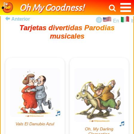
Oh My Goodness!
Anterior
En
It
Tarjetas divertidas Parodias
musicales