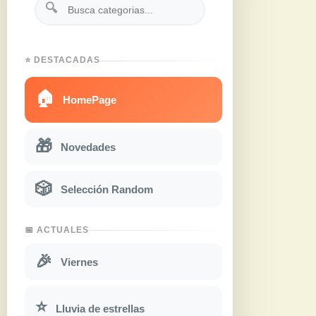
🔍
⭐ DESTACADAS
🏠
HomePage
🎁
Novedades
🎲
Selección Random
📅 ACTUALES
🎉
Viernes
⭐
Lluvia de estrellas