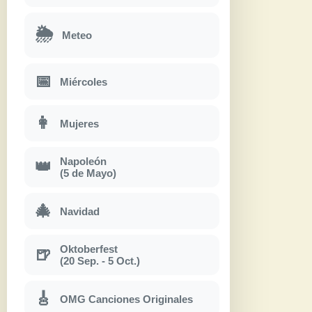
🌦
Meteo
📅
Miércoles
👩
Mujeres
Napoleón
👑
(5 de Mayo)
🎄
Navidad
Oktoberfest
🍺
(20 Sep. - 5 Oct.)
🎸
OMG Canciones Originales