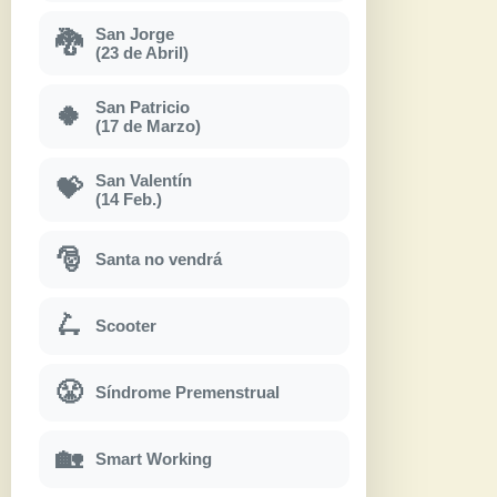
San Jorge
🐉
(23 de Abril)
San Patricio
🍀
(17 de Marzo)
San Valentín
💝
(14 Feb.)
🎅
Santa no vendrá
🛴
Scooter
😤
Síndrome Premenstrual
🏡
Smart Working