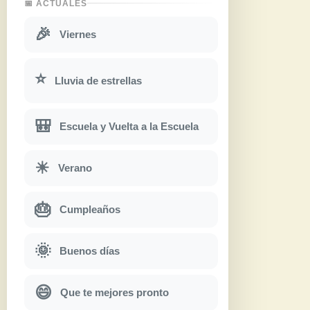
📅 ACTUALES
🎉
Viernes
⭐
Lluvia de estrellas
🎒
Escuela y Vuelta a la Escuela
☀
Verano
🎂
Cumpleaños
🌞
Buenos días
😄
Que te mejores pronto