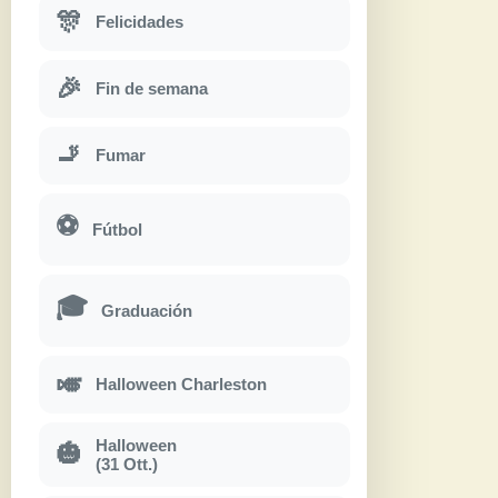
🎊
Felicidades
🎉
Fin de semana
🚬
Fumar
⚽
Fútbol
🎓
Graduación
🎺
Halloween Charleston
Halloween
🎃
(31 Ott.)