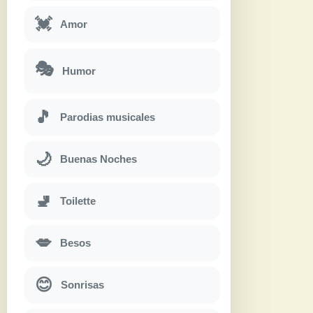
💓
Amor
🎭
Humor
🎵
Parodias musicales
🌙
Buenas Noches
🚽
Toilette
💋
Besos
😊
Sonrisas