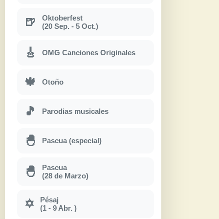
Oktoberfest
🍺
(20 Sep. - 5 Oct.)
🎸
OMG Canciones Originales
🍁
Otoño
🎵
Parodias musicales
🐣
Pascua (especial)
Pascua
🐣
(28 de Marzo)
Pésaj
✡
(1 - 9 Abr. )