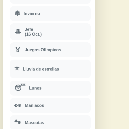
❄
Invierno
Jefe
🎩
(16 Oct.)
🏅
Juegos Olímpicos
⭐
Lluvia de estrellas
😴
Lunes
👀
Maniacos
🐾
Mascotas