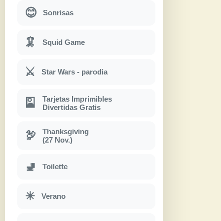
😊
Sonrisas
🦑
Squid Game
⚔
Star Wars - parodia
Tarjetas Imprimibles
🎴
Divertidas Gratis
Thanksgiving
🦃
(27 Nov.)
🚽
Toilette
☀
Verano