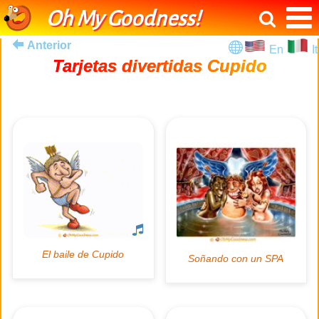
Oh My Goodness!
Anterior
En
It
Tarjetas divertidas Cupido