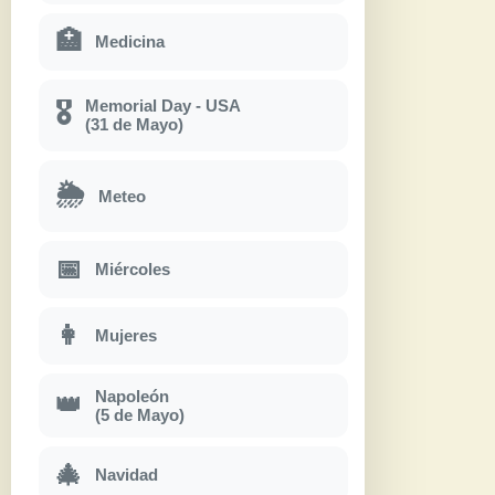
🏥
Medicina
Memorial Day - USA
🎖
(31 de Mayo)
🌦
Meteo
📅
Miércoles
👩
Mujeres
Napoleón
👑
(5 de Mayo)
🎄
Navidad