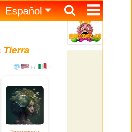
Español
English
Italiano
 Tierra
En
It