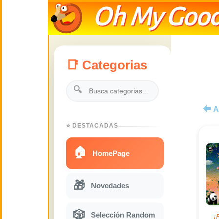
Oh My Good
📑 Categorias
🔍
A
⭐ DESTACADAS
🏠
HomePage
🎁
Novedades
🎲
Selección Random