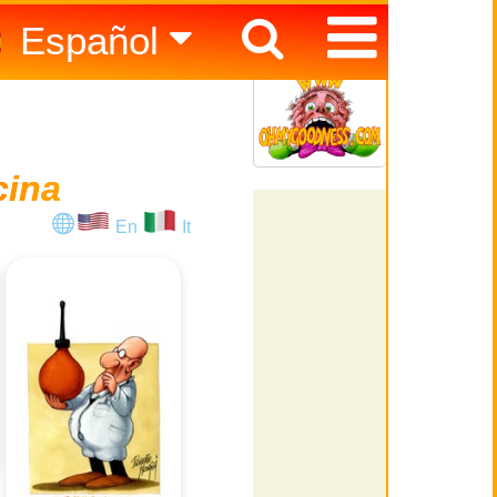
Español
English
Italiano
cina
En
It