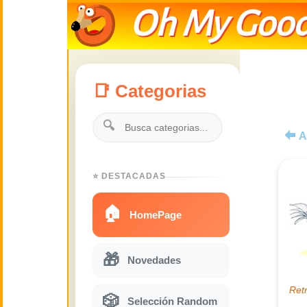
Oh My Good
📑 Categorias
🔍
A
⭐ DESTACADAS
🏠
HomePage
🎁
Novedades
🎲
Selección Random