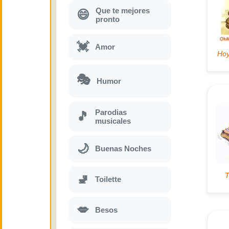
Que te mejores
😄
pronto
💓
Amor
🎭
Humor
Parodias
🎵
musicales
🌙
Buenas Noches
🚽
Toilette
💋
Besos