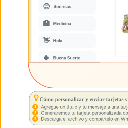
😊
Sonrisas
🏥
Medicina
👋
Hola
🍀
Buena Suerte
📖 TODAS (A-Z)
4 de Julio
🇺🇸
Independence
Day USA
Cómo personalizar y enviar tarjetas vi
Agregue un título y tu mensaje a una tarje
🤗
Abrazos
Generaremos tu tarjeta personalizada com
Descarga el archivo y compártelo en What
Abuelos