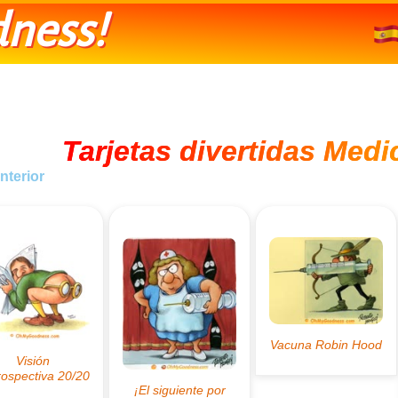
ness!
Tarjetas divertidas Medi
nterior