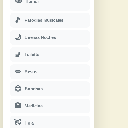
🎭
Humor
🎵
Parodias musicales
🌙
Buenas Noches
🚽
Toilette
💋
Besos
😊
Sonrisas
🏥
Medicina
👋
Hola