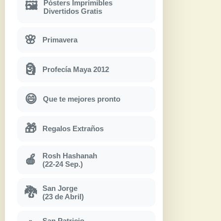
Pósters Imprimibles
🖼
Divertidos Gratis
🌸
Primavera
🗿
Profecía Maya 2012
😄
Que te mejores pronto
🎁
Regalos Extraños
Rosh Hashanah
🍎
(22-24 Sep.)
San Jorge
🐉
(23 de Abril)
San Patricio