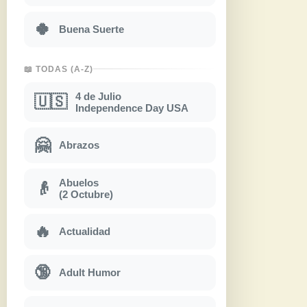
🍀
Buena Suerte
📖 TODAS (A-Z)
4 de Julio
🇺🇸
Independence Day USA
🤗
Abrazos
Abuelos
👴
(2 Octubre)
🔥
Actualidad
🔞
Adult Humor