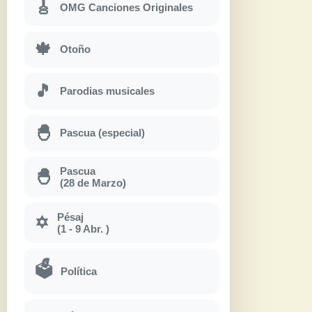
🎸
OMG Canciones Originales
🍁
Otoño
🎵
Parodias musicales
🐣
Pascua (especial)
Pascua
🐣
(28 de Marzo)
Pésaj
✡
(1 - 9 Abr. )
🗳
Política