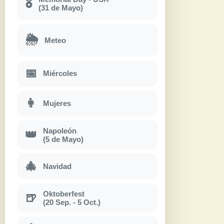
🎖
(31 de Mayo)
🌦
Meteo
📅
Miércoles
👩
Mujeres
Napoleón
👑
(5 de Mayo)
🎄
Navidad
Oktoberfest
🍺
(20 Sep. - 5 Oct.)