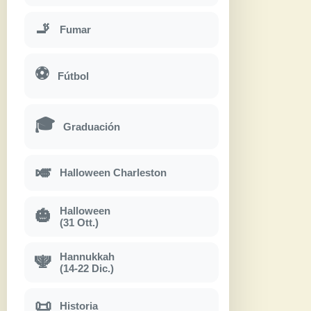
🚬
Fumar
⚽
Fútbol
🎓
Graduación
🎺
Halloween Charleston
Halloween
🎃
(31 Ott.)
Hannukkah
🕎
(14-22 Dic.)
📜
Historia