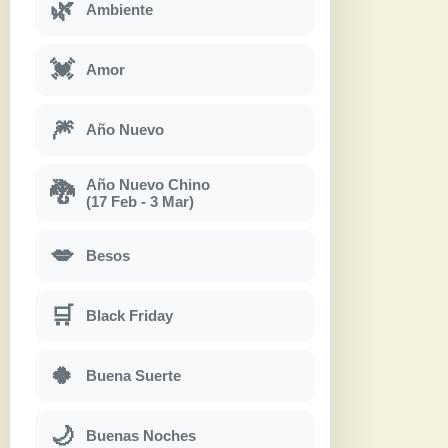
🌿
Ambiente
💓
Amor
🎆
Año Nuevo
Año Nuevo Chino
🐉
(17 Feb - 3 Mar)
💋
Besos
🛒
Black Friday
🍀
Buena Suerte
🌙
Buenas Noches