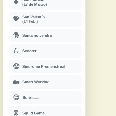
🍀
(17 de Marzo)
San Valentín
💝
(14 Feb.)
🎅
Santa no vendrá
🛴
Scooter
😤
Síndrome Premenstrual
🏡
Smart Working
😊
Sonrisas
🦑
Squid Game