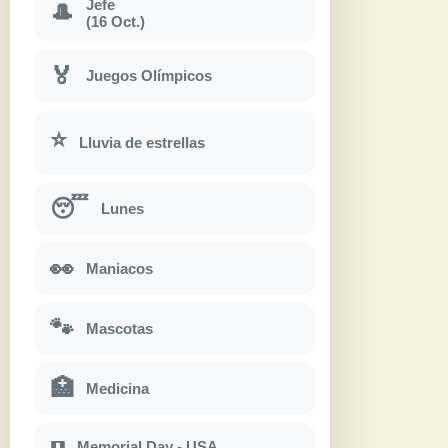
Jefe
🎩
(16 Oct.)
🏅
Juegos Olímpicos
⭐
Lluvia de estrellas
😴
Lunes
👀
Maniacos
🐾
Mascotas
🏥
Medicina
Memorial Day - USA