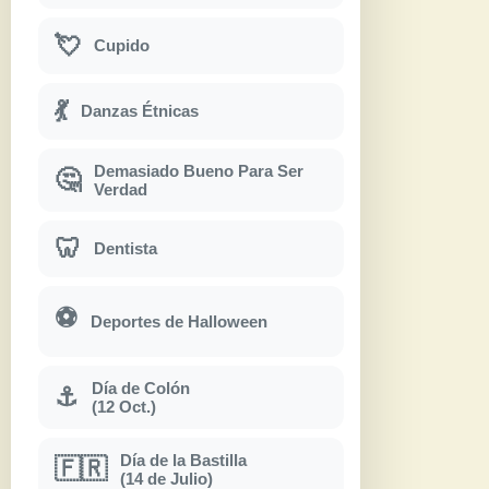
💘
Cupido
💃
Danzas Étnicas
Demasiado Bueno Para Ser
🤔
Verdad
🦷
Dentista
⚽
Deportes de Halloween
Día de Colón
⚓
(12 Oct.)
Día de la Bastilla
🇫🇷
(14 de Julio)