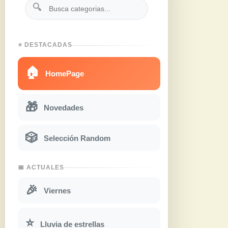
🔍
⭐ DESTACADAS
🏠
HomePage
🎁
Novedades
🎲
Selección Random
📅 ACTUALES
🎉
Viernes
⭐
Lluvia de estrellas