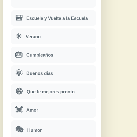
🎒
Escuela y Vuelta a la Escuela
☀
Verano
🎂
Cumpleaños
🌞
Buenos días
😄
Que te mejores pronto
💓
Amor
🎭
Humor