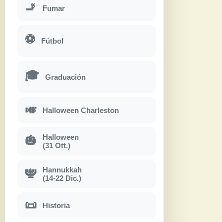
🚬
Fumar
⚽
Fútbol
🎓
Graduación
🎺
Halloween Charleston
Halloween
🎃
(31 Ott.)
Hannukkah
🕎
(14-22 Dic.)
📜
Historia