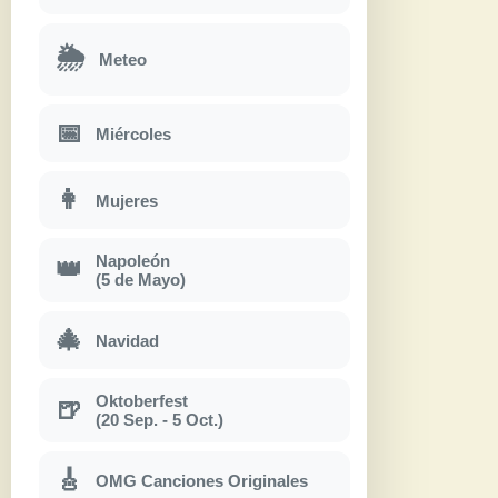
🌦
Meteo
📅
Miércoles
👩
Mujeres
Napoleón
👑
(5 de Mayo)
🎄
Navidad
Oktoberfest
🍺
(20 Sep. - 5 Oct.)
🎸
OMG Canciones Originales