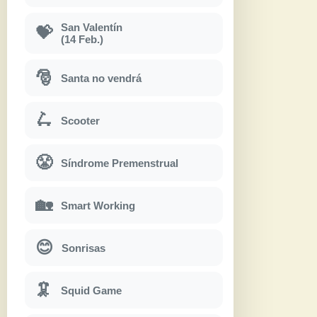
San Valentín
💝
(14 Feb.)
🎅
Santa no vendrá
🛴
Scooter
😤
Síndrome Premenstrual
🏡
Smart Working
😊
Sonrisas
🦑
Squid Game