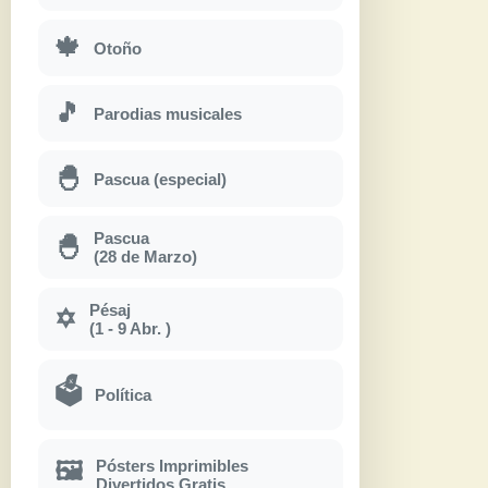
🍁
Otoño
🎵
Parodias musicales
🐣
Pascua (especial)
Pascua
🐣
(28 de Marzo)
Pésaj
✡
(1 - 9 Abr. )
🗳
Política
Pósters Imprimibles
🖼
Divertidos Gratis