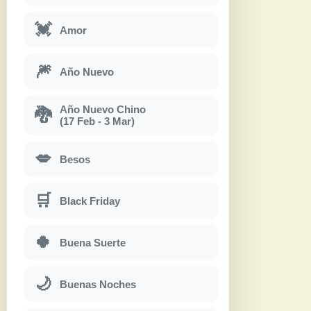
💓
Amor
🎆
Año Nuevo
Año Nuevo Chino
🐉
(17 Feb - 3 Mar)
💋
Besos
🛒
Black Friday
🍀
Buena Suerte
🌙
Buenas Noches