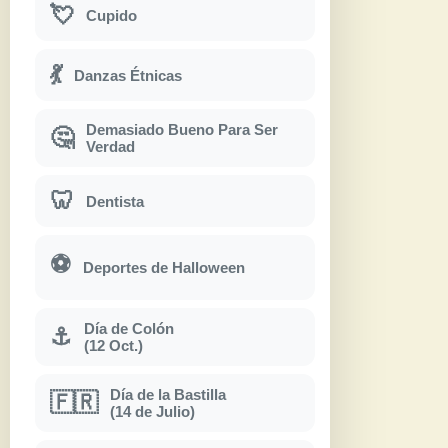
💘
Cupido
💃
Danzas Étnicas
Demasiado Bueno Para Ser
🤔
Verdad
🦷
Dentista
⚽
Deportes de Halloween
Día de Colón
⚓
(12 Oct.)
Día de la Bastilla
🇫🇷
(14 de Julio)