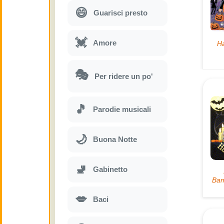
😄
Guarisci presto
💓
Amore
🎭
Per ridere un po'
🎵
Parodie musicali
🌙
Buona Notte
🚽
Gabinetto
💋
Baci