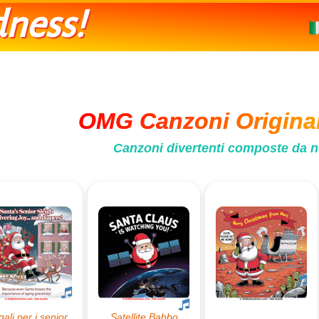
ness!
OMG Canzoni Original
Canzoni divertenti composte da n