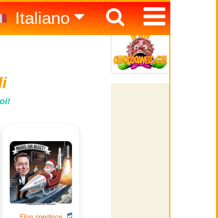
Italiano
Español
English
i
oi!