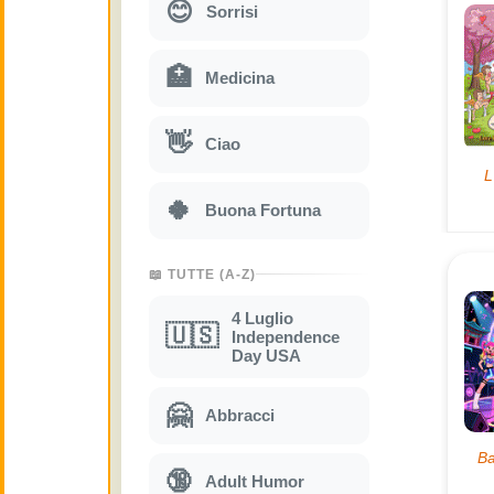
😊
Sorrisi
🏥
Medicina
👋
Ciao
🍀
Buona Fortuna
📖 TUTTE (A-Z)
4 Luglio
🇺🇸
Independence
Day USA
🤗
Abbracci
🔞
Adult Humor