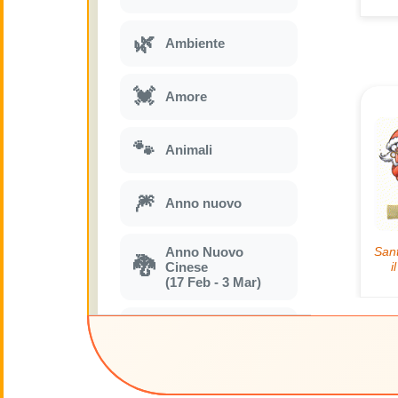
🌿
Ambiente
💓
Amore
🐾
Animali
🎆
Anno nuovo
Anno Nuovo
🐉
Cinese
(17 Feb - 3 Mar)
🔥
Attualità
🍁
Autunno