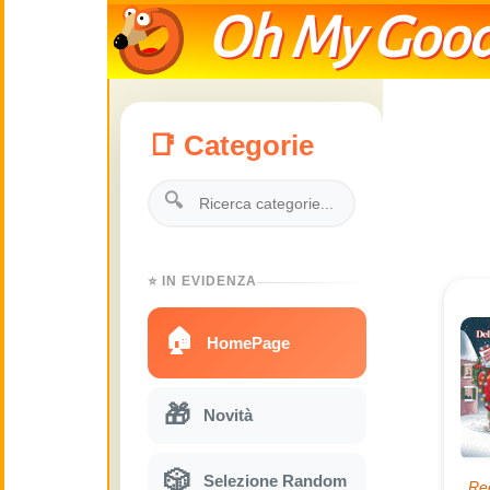
Oh My Good
📑 Categorie
🔍
⭐ IN EVIDENZA
🏠
HomePage
🎁
Novità
🎲
Selezione Random