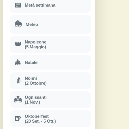
📅
Metà settimana
🌦
Meteo
Napoleone
👑
(5 Maggio)
🎄
Natale
Nonni
👴
(2 Ottobre)
Ognissanti
👼
(1 Nov.)
Oktoberfest
🍺
(20 Set. - 5 Ott.)