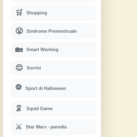
🛒
Shopping
😤
Sindrome Premestruale
🏡
Smart Working
😊
Sorrisi
⚽
Sport di Halloween
🦑
Squid Game
⚔
Star Wars - parodia