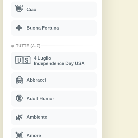
👋
Ciao
🍀
Buona Fortuna
📖 TUTTE (A-Z)
4 Luglio
🇺🇸
Independence Day USA
🤗
Abbracci
🔞
Adult Humor
🌿
Ambiente
💓
Amore