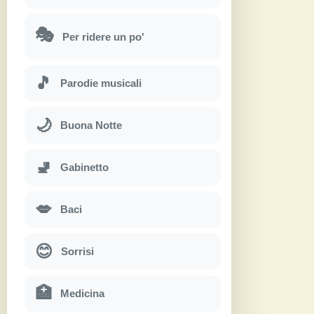
🎭
Per ridere un po'
🎵
Parodie musicali
🌙
Buona Notte
🚽
Gabinetto
💋
Baci
😊
Sorrisi
🏥
Medicina