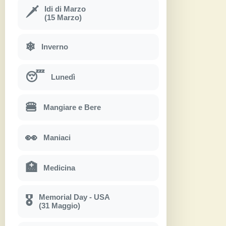
Idi di Marzo
🗡
(15 Marzo)
❄
Inverno
😴
Lunedì
🍔
Mangiare e Bere
👀
Maniaci
🏥
Medicina
Memorial Day - USA
🎖
(31 Maggio)