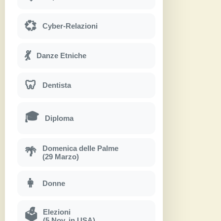
💞
Cyber-Relazioni
💃
Danze Etniche
🦷
Dentista
🎓
Diploma
Domenica delle Palme
🌴
(29 Marzo)
👩
Donne
Elezioni
🗳
(5 Nov. in USA)