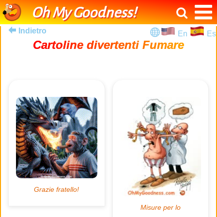
Oh My Goodness!
Indietro
En
Es
Cartoline divertenti Fumare