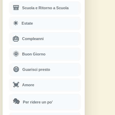
🎒
Scuola e Ritorno a Scuola
☀
Estate
🎂
Compleanni
🌞
Buon Giorno
😄
Guarisci presto
💓
Amore
🎭
Per ridere un po'