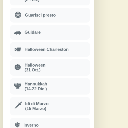
😄
Guarisci presto
🚗
Guidare
🎺
Halloween Charleston
Halloween
🎃
(31 Ott.)
Hannukkah
🕎
(14-22 Dic.)
Idi di Marzo
🗡
(15 Marzo)
❄
Inverno