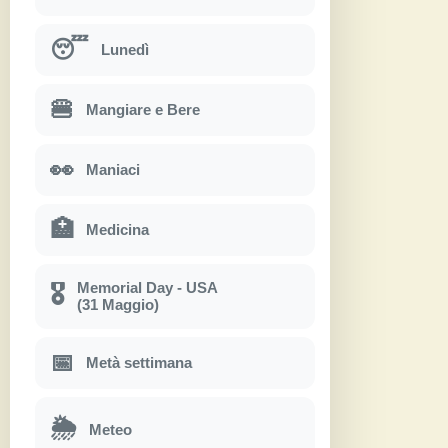
😴
Lunedì
🍔
Mangiare e Bere
👀
Maniaci
🏥
Medicina
Memorial Day - USA
🎖
(31 Maggio)
📅
Metà settimana
🌦
Meteo