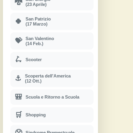
🐉
(23 Aprile)
San Patrizio
🍀
(17 Marzo)
San Valentino
💝
(14 Feb.)
🛴
Scooter
Scoperta dell'America
⚓
(12 Ott.)
🎒
Scuola e Ritorno a Scuola
🛒
Shopping
😤
Sindrome Premestruale