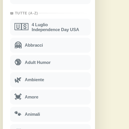
📖 TUTTE (A-Z)
4 Luglio
🇺🇸
Independence Day USA
🤗
Abbracci
🔞
Adult Humor
🌿
Ambiente
💓
Amore
🐾
Animali