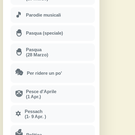
🎵
Parodie musicali
🐣
Pasqua (speciale)
Pasqua
🐣
(28 Marzo)
🎭
Per ridere un po'
Pesce d'Aprile
🤡
(1 Apr.)
Pessach
✡
(1- 9 Apr. )
🗳
Politica