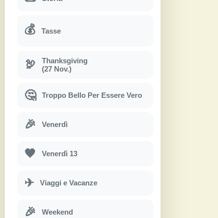
💰
Tasse
Thanksgiving
🦃
(27 Nov.)
🤔
Troppo Bello Per Essere Vero
🎉
Venerdì
🖤
Venerdì 13
✈
Viaggi e Vacanze
🎉
Weekend