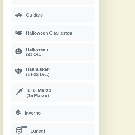
🚗
Guidare
🎺
Halloween Charleston
Halloween
🎃
(31 Ott.)
Hannukkah
🕎
(14-22 Dic.)
Idi di Marzo
🗡
(15 Marzo)
❄
Inverno
😴
Lunedì