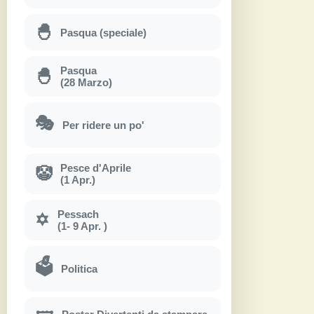
🐣
Pasqua (speciale)
Pasqua
🐣
(28 Marzo)
🎭
Per ridere un po'
Pesce d'Aprile
🤡
(1 Apr.)
Pessach
✡
(1- 9 Apr. )
🗳
Politica