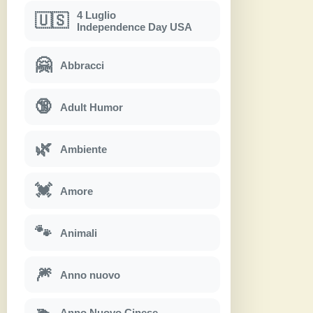
4 Luglio
🇺🇸
Independence Day USA
🤗
Abbracci
🔞
Adult Humor
🌿
Ambiente
💓
Amore
🐾
Animali
🎆
Anno nuovo
Anno Nuovo Cinese