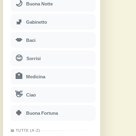
🌙
Buona Notte
🚽
Gabinetto
💋
Baci
😊
Sorrisi
🏥
Medicina
👋
Ciao
🍀
Buona Fortuna
📖 TUTTE (A-Z)