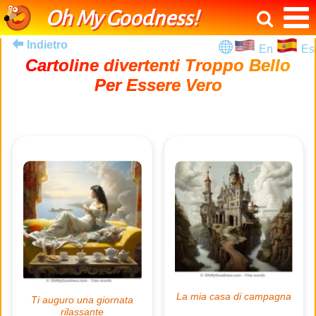
Oh My Goodness!
Indietro
En
Es
Cartoline divertenti Troppo Bello
Per Essere Vero