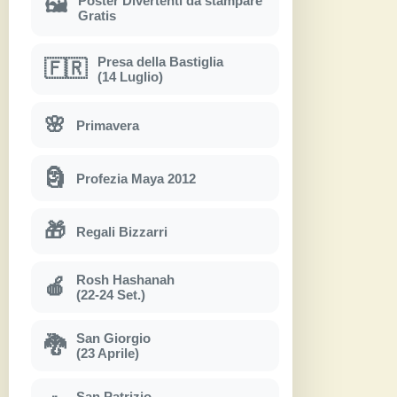
Poster Divertenti da stampare
🖼
Gratis
Presa della Bastiglia
🇫🇷
(14 Luglio)
🌸
Primavera
🗿
Profezia Maya 2012
🎁
Regali Bizzarri
Rosh Hashanah
🍎
(22-24 Set.)
San Giorgio
🐉
(23 Aprile)
San Patrizio