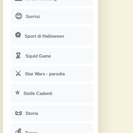
😊
Sorrisi
⚽
Sport di Halloween
🦑
Squid Game
⚔
Star Wars - parodia
⭐
Stelle Cadenti
📜
Storia
💰
Tasse