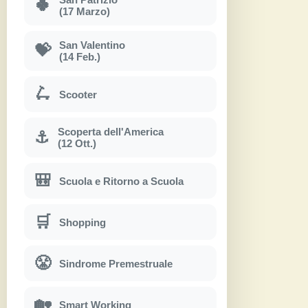
🍀
(17 Marzo)
San Valentino
💝
(14 Feb.)
🛴
Scooter
Scoperta dell'America
⚓
(12 Ott.)
🎒
Scuola e Ritorno a Scuola
🛒
Shopping
😤
Sindrome Premestruale
🏡
Smart Working