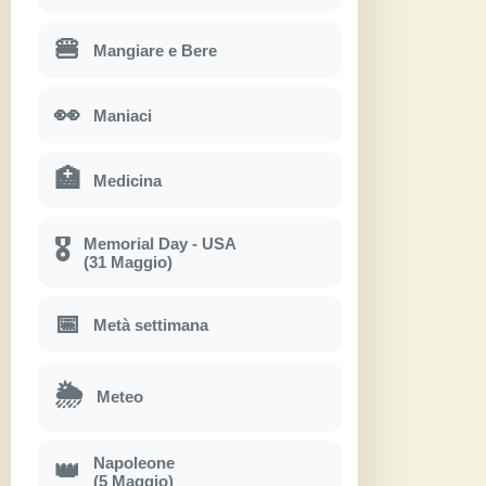
🍔
Mangiare e Bere
👀
Maniaci
🏥
Medicina
Memorial Day - USA
🎖
(31 Maggio)
📅
Metà settimana
🌦
Meteo
Napoleone
👑
(5 Maggio)