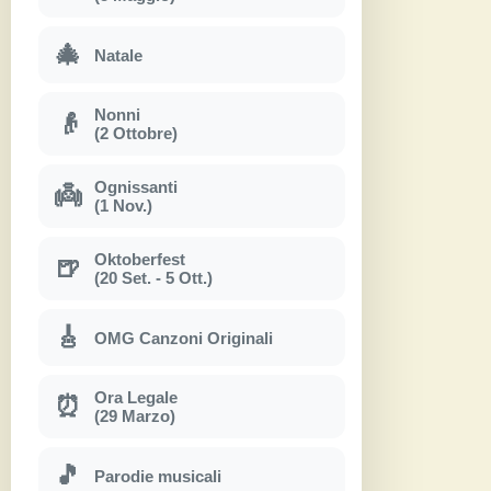
🎄
Natale
Nonni
👴
(2 Ottobre)
Ognissanti
👼
(1 Nov.)
Oktoberfest
🍺
(20 Set. - 5 Ott.)
🎸
OMG Canzoni Originali
Ora Legale
⏰
(29 Marzo)
🎵
Parodie musicali