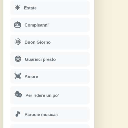
☀
Estate
🎂
Compleanni
🌞
Buon Giorno
😄
Guarisci presto
💓
Amore
🎭
Per ridere un po'
🎵
Parodie musicali