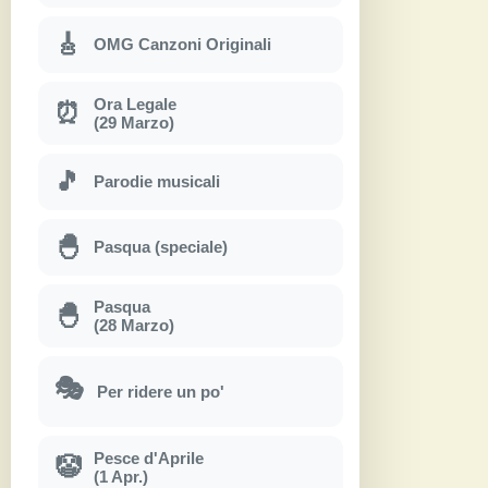
🎸
OMG Canzoni Originali
Ora Legale
⏰
(29 Marzo)
🎵
Parodie musicali
🐣
Pasqua (speciale)
Pasqua
🐣
(28 Marzo)
🎭
Per ridere un po'
Pesce d'Aprile
🤡
(1 Apr.)