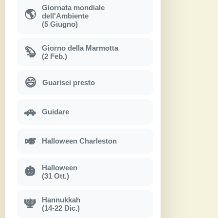
Giornata mondiale
🌎
dell'Ambiente
(5 Giugno)
Giorno della Marmotta
🦫
(2 Feb.)
😄
Guarisci presto
🚗
Guidare
🎺
Halloween Charleston
Halloween
🎃
(31 Ott.)
Hannukkah
🕎
(14-22 Dic.)