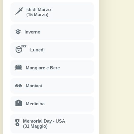
Idi di Marzo
🗡
(15 Marzo)
❄
Inverno
😴
Lunedì
🍔
Mangiare e Bere
👀
Maniaci
🏥
Medicina
Memorial Day - USA
🎖
(31 Maggio)