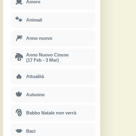
💓
Amore
🐾
Animali
🎆
Anno nuovo
Anno Nuovo Cinese
🐉
(17 Feb - 3 Mar)
🔥
Attualità
🍁
Autunno
🎅
Babbo Natale non verrà
💋
Baci