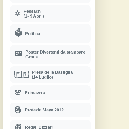
Pessach
✡
(1- 9 Apr. )
🗳
Politica
Poster Divertenti da stampare
🖼
Gratis
Presa della Bastiglia
🇫🇷
(14 Luglio)
🌸
Primavera
🗿
Profezia Maya 2012
🎁
Regali Bizzarri