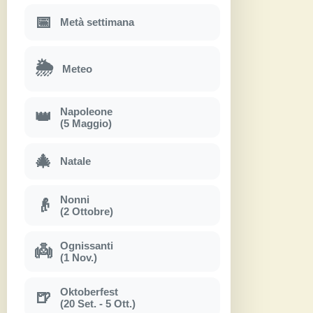
📅
Metà settimana
🌦
Meteo
Napoleone
👑
(5 Maggio)
🎄
Natale
Nonni
👴
(2 Ottobre)
Ognissanti
👼
(1 Nov.)
Oktoberfest
🍺
(20 Set. - 5 Ott.)