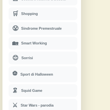
🛒
Shopping
😤
Sindrome Premestruale
🏡
Smart Working
😊
Sorrisi
⚽
Sport di Halloween
🦑
Squid Game
⚔
Star Wars - parodia