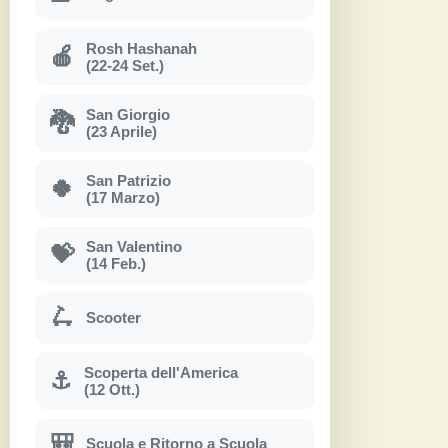
Rosh Hashanah
🍎
(22-24 Set.)
San Giorgio
🐉
(23 Aprile)
San Patrizio
🍀
(17 Marzo)
San Valentino
💝
(14 Feb.)
🛴
Scooter
Scoperta dell'America
⚓
(12 Ott.)
🎒
Scuola e Ritorno a Scuola