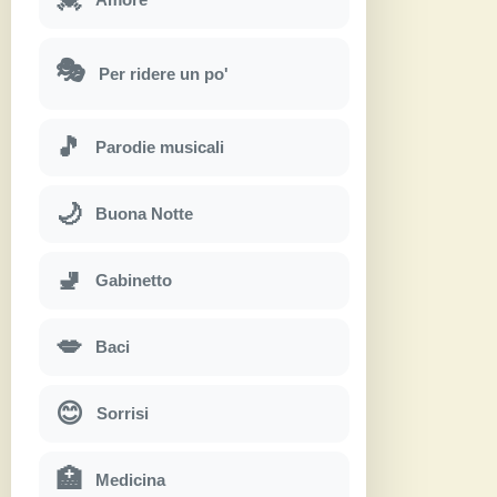
🎭
Per ridere un po'
🎵
Parodie musicali
🌙
Buona Notte
🚽
Gabinetto
💋
Baci
😊
Sorrisi
🏥
Medicina