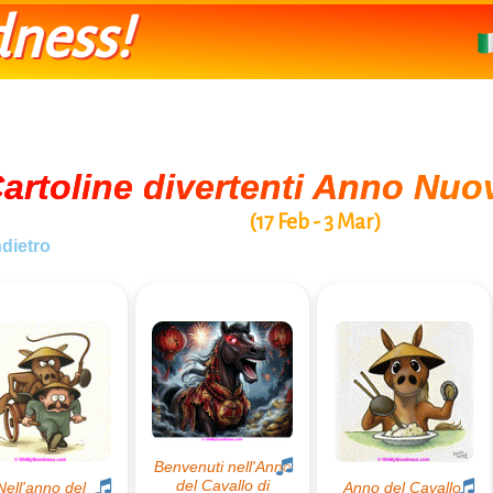
ness!
artoline divertenti Anno Nuo
(17 Feb - 3 Mar)
ndietro