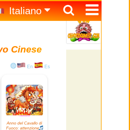
Italiano
Español
English
vo Cinese
En
Es