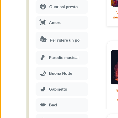
😄
Guarisci presto
💓
Amore
🎭
Per ridere un po'
🎵
Parodie musicali
🌙
Buona Notte
🚽
Gabinetto
💋
Baci