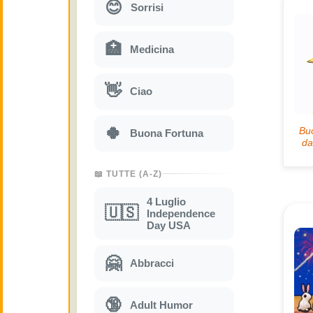
😊
Sorrisi
🏥
Medicina
👋
Ciao
🍀
Buona Fortuna
📖 TUTTE (A-Z)
4 Luglio
🇺🇸
Independence
Day USA
🤗
Abbracci
🔞
Adult Humor