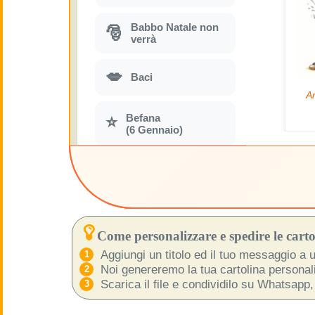
Babbo Natale non
🎅
verrà
💋
Baci
Befana
⭐
(6 Gennaio)
Biglietti di Aguri
🎴
Divertenti da
stampare Gratis
🛒
Black Friday
Come personalizzare e spedire le cartol
Aggiungi un titolo ed il tuo messaggio a u
🌞
Noi genereremo la tua cartolina personaliz
Buon Giorno
Scarica il file e condividilo su Whatsapp,
🍀
Buona Fortuna