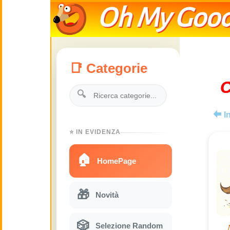
Oh My Good
📑 Categorie
C
🔍
I
⭐ IN EVIDENZA
🏠
HomePage
🎁
Novità
🎲
Selezione Random