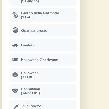
(5 Giugno)
Giorno della Marmotta
🦫
(2 Feb.)
😄
Guarisci presto
🚗
Guidare
🎺
Halloween Charleston
Halloween
🎃
(31 Ott.)
Hannukkah
🕎
(14-22 Dic.)
Idi di Marzo
🗡