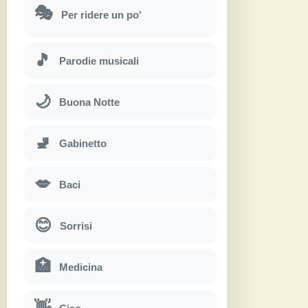
🎭
Per ridere un po'
🎵
Parodie musicali
🌙
Buona Notte
🚽
Gabinetto
💋
Baci
😊
Sorrisi
🏥
Medicina
👋