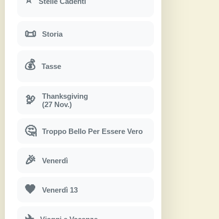
Stelle Cadenti
📜
Storia
💰
Tasse
Thanksgiving
🦃
(27 Nov.)
🤔
Troppo Bello Per Essere Vero
🎉
Venerdì
🖤
Venerdì 13
✈