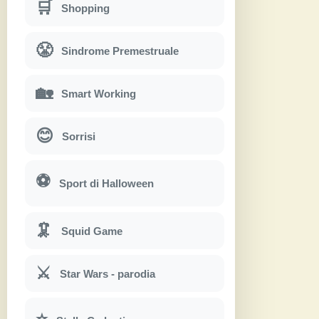
🛒
Shopping
😤
Sindrome Premestruale
🏡
Smart Working
😊
Sorrisi
⚽
Sport di Halloween
🦑
Squid Game
⚔
Star Wars - parodia
⭐