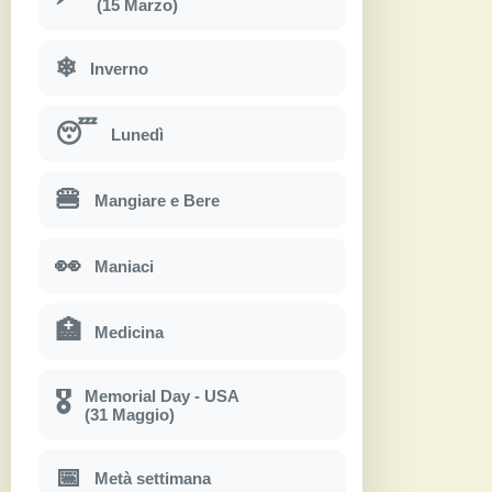
(15 Marzo)
❄
Inverno
😴
Lunedì
🍔
Mangiare e Bere
👀
Maniaci
🏥
Medicina
Memorial Day - USA
🎖
(31 Maggio)
📅
Metà settimana