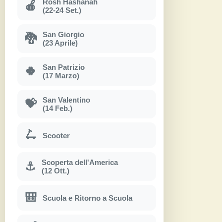
Rosh Hashanah
🍎
(22-24 Set.)
San Giorgio
🐉
(23 Aprile)
San Patrizio
🍀
(17 Marzo)
San Valentino
💝
(14 Feb.)
🛴
Scooter
Scoperta dell'America
⚓
(12 Ott.)
🎒
Scuola e Ritorno a Scuola