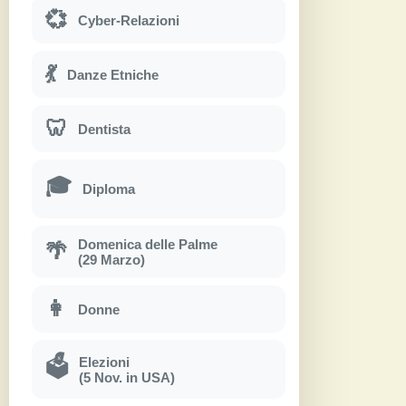
💞
Cyber-Relazioni
💃
Danze Etniche
🦷
Dentista
🎓
Diploma
Domenica delle Palme
🌴
(29 Marzo)
👩
Donne
Elezioni
🗳
(5 Nov. in USA)