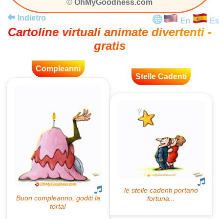
©
OhMyGoodness.com
Indietro
En
Es
Cartoline virtuali animate divertenti -
gratis
Compleanni
Stelle Cadenti