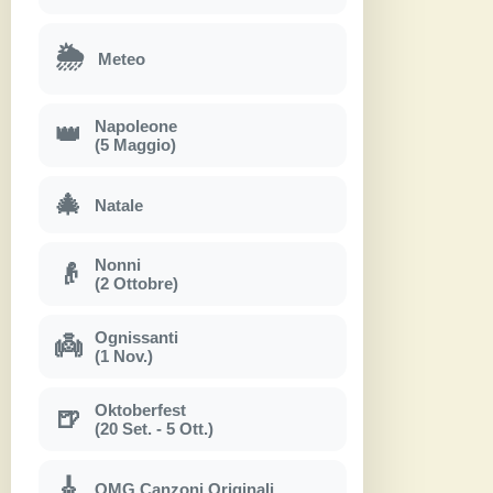
🌦
Meteo
Napoleone
👑
(5 Maggio)
🎄
Natale
Nonni
👴
(2 Ottobre)
Ognissanti
👼
(1 Nov.)
Oktoberfest
🍺
(20 Set. - 5 Ott.)
🎸
OMG Canzoni Originali