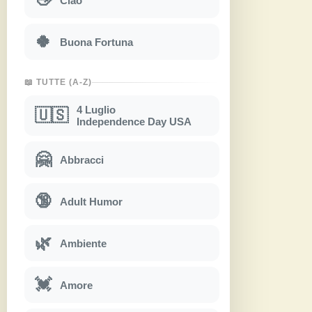
Ciao
🍀
Buona Fortuna
📖 TUTTE (A-Z)
4 Luglio
🇺🇸
Independence Day USA
🤗
Abbracci
🔞
Adult Humor
🌿
Ambiente
💓
Amore