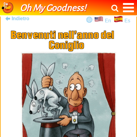
Oh My Goodness!
Indietro
En
Es