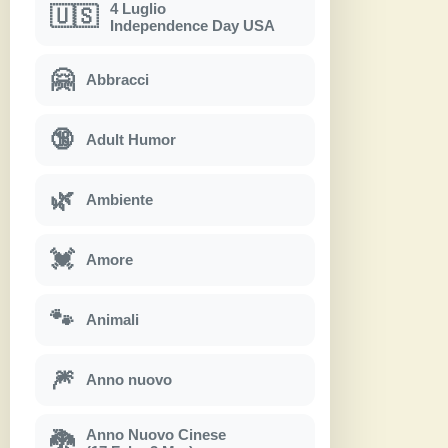
4 Luglio
🇺🇸
Independence Day USA
🤗
Abbracci
🔞
Adult Humor
🌿
Ambiente
💓
Amore
🐾
Animali
🎆
Anno nuovo
Anno Nuovo Cinese
🐉