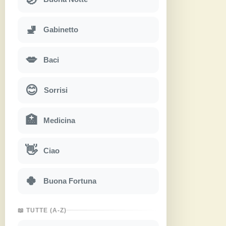
🚽
Gabinetto
💋
Baci
😊
Sorrisi
🏥
Medicina
👋
Ciao
🍀
Buona Fortuna
📖 TUTTE (A-Z)