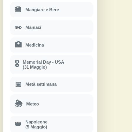
🍔
Mangiare e Bere
👀
Maniaci
🏥
Medicina
Memorial Day - USA
🎖
(31 Maggio)
📅
Metà settimana
🌦
Meteo
Napoleone
👑
(5 Maggio)