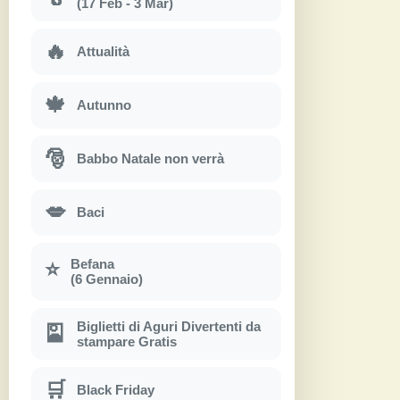
(17 Feb - 3 Mar)
🔥
Attualità
🍁
Autunno
🎅
Babbo Natale non verrà
💋
Baci
Befana
⭐
(6 Gennaio)
Biglietti di Aguri Divertenti da
🎴
stampare Gratis
🛒
Black Friday