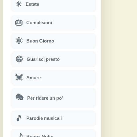
☀
Estate
🎂
Compleanni
🌞
Buon Giorno
😄
Guarisci presto
💓
Amore
🎭
Per ridere un po'
🎵
Parodie musicali
🌙
Buona Notte