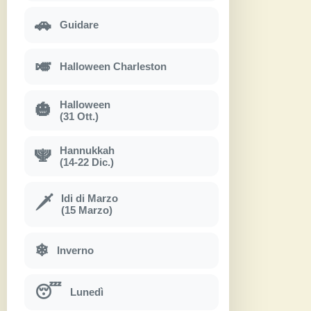
🚗
Guidare
🎺
Halloween Charleston
Halloween
🎃
(31 Ott.)
Hannukkah
🕎
(14-22 Dic.)
Idi di Marzo
🗡
(15 Marzo)
❄
Inverno
😴
Lunedì