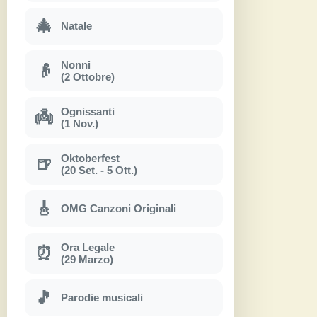
🎄
Natale
Nonni
👴
(2 Ottobre)
Ognissanti
👼
(1 Nov.)
Oktoberfest
🍺
(20 Set. - 5 Ott.)
🎸
OMG Canzoni Originali
Ora Legale
⏰
(29 Marzo)
🎵
Parodie musicali