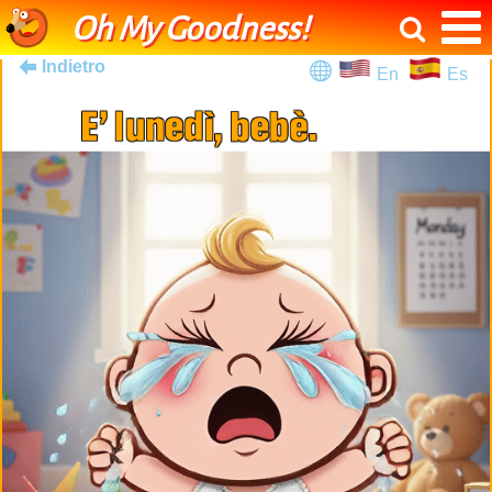
Oh My Goodness!
Indietro
En
Es