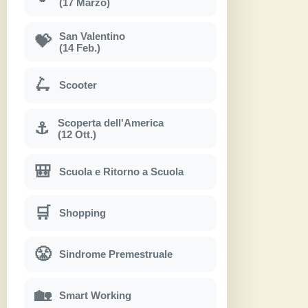
(17 Marzo)
San Valentino
💝
(14 Feb.)
🛴
Scooter
Scoperta dell'America
⚓
(12 Ott.)
🎒
Scuola e Ritorno a Scuola
🛒
Shopping
😤
Sindrome Premestruale
🏡
Smart Working