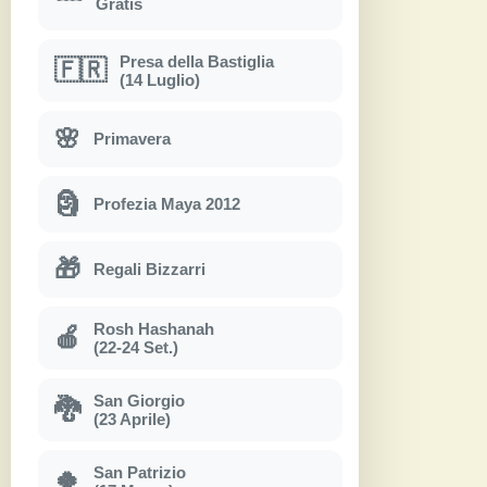
Gratis
Presa della Bastiglia
🇫🇷
(14 Luglio)
🌸
Primavera
🗿
Profezia Maya 2012
🎁
Regali Bizzarri
Rosh Hashanah
🍎
(22-24 Set.)
San Giorgio
🐉
(23 Aprile)
San Patrizio
🍀