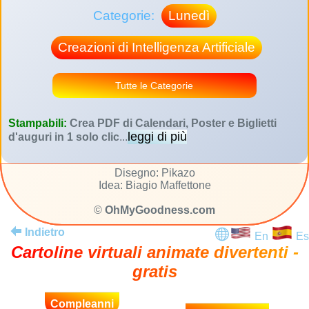
Categorie:
Lunedì
Creazioni di Intelligenza Artificiale
Tutte le Categorie
Stampabili:
Crea PDF di Calendari, Poster e Biglietti
leggi di più
d'auguri in 1 solo clic
...
Disegno: Pikazo
Idea: Biagio Maffettone
©
OhMyGoodness.com
Indietro
En
Es
Cartoline virtuali animate divertenti -
gratis
Compleanni