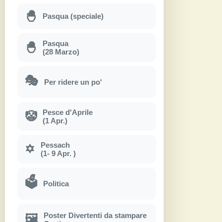
🐣
Pasqua (speciale)
Pasqua
🐣
(28 Marzo)
🎭
Per ridere un po'
Pesce d'Aprile
🤡
(1 Apr.)
Pessach
✡
(1- 9 Apr. )
🗳
Politica
Poster Divertenti da stampare
🖼