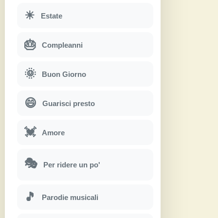
☀
Estate
🎂
Compleanni
🌞
Buon Giorno
😄
Guarisci presto
💓
Amore
🎭
Per ridere un po'
🎵
Parodie musicali