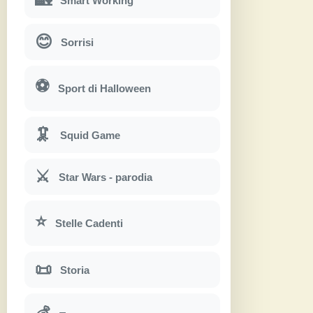
Smart Working
😊
Sorrisi
⚽
Sport di Halloween
🦑
Squid Game
⚔
Star Wars - parodia
⭐
Stelle Cadenti
📜
Storia