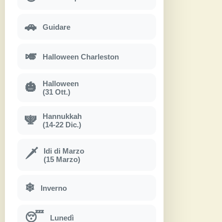
🚗
Guidare
🎺
Halloween Charleston
Halloween
🎃
(31 Ott.)
Hannukkah
🕎
(14-22 Dic.)
Idi di Marzo
🗡
(15 Marzo)
❄
Inverno
😴
Lunedì