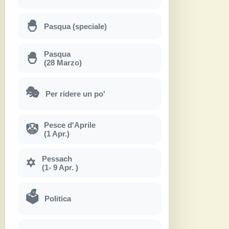
🐣
Pasqua (speciale)
Pasqua
🐣
(28 Marzo)
🎭
Per ridere un po'
Pesce d'Aprile
🤡
(1 Apr.)
Pessach
✡
(1- 9 Apr. )
🗳
Politica