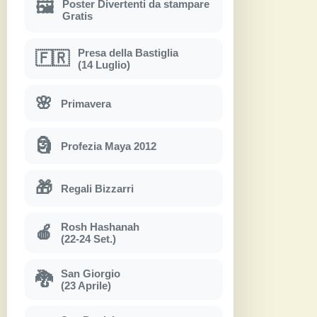
Poster Divertenti da stampare
🖼
Gratis
Presa della Bastiglia
🇫🇷
(14 Luglio)
🌸
Primavera
🗿
Profezia Maya 2012
🎁
Regali Bizzarri
Rosh Hashanah
🍎
(22-24 Set.)
San Giorgio
🐉
(23 Aprile)