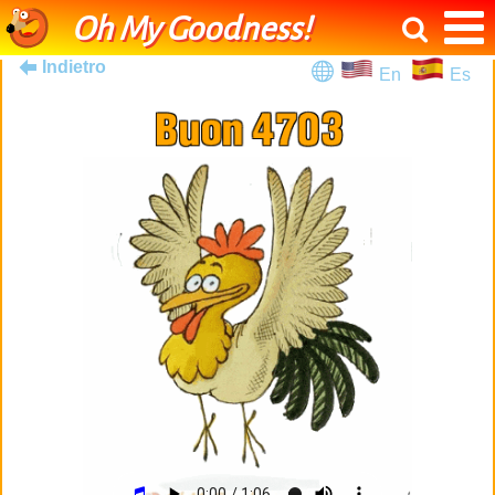
Oh My Goodness!
Indietro
En
Es