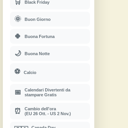
🛒
Black Friday
🌞
Buon Giorno
🍀
Buona Fortuna
🌙
Buona Notte
⚽
Calcio
Calendari Divertenti da
📅
stampare Gratis
Cambio dell'ora
⏰
(EU 26 Ott. - US 2 Nov.)
Canada Day