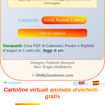
l'immagine.
Categoria:
Anno Nuovo Cinese
Tutte le Categorie
Stampabili:
Crea PDF di Calendari, Poster e Biglietti
leggi di più
d'auguri in 1 solo clic
...
Disegno: Roberto Mangosi
Idea: Biagio Maffettone
©
OhMyGoodness.com
Indietro
En
Es
Cartoline virtuali animate divertenti -
gratis