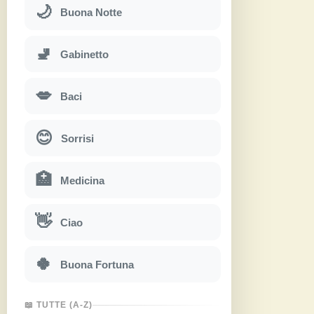
🌙
Buona Notte
🚽
Gabinetto
💋
Baci
😊
Sorrisi
🏥
Medicina
👋
Ciao
🍀
Buona Fortuna
📖 TUTTE (A-Z)