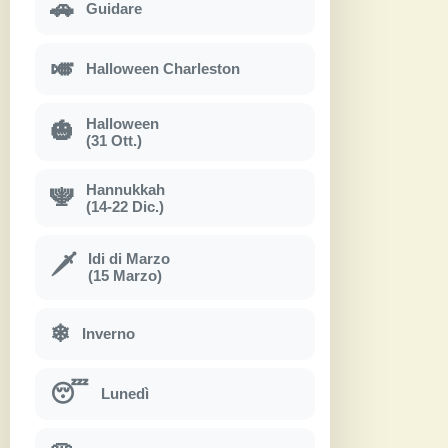
🚗
Guidare
🎺
Halloween Charleston
Halloween
🎃
(31 Ott.)
Hannukkah
🕎
(14-22 Dic.)
Idi di Marzo
🗡
(15 Marzo)
❄
Inverno
😴
Lunedì