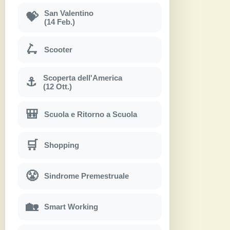
San Valentino
💝
(14 Feb.)
🛴
Scooter
Scoperta dell'America
⚓
(12 Ott.)
🎒
Scuola e Ritorno a Scuola
🛒
Shopping
😤
Sindrome Premestruale
🏡
Smart Working