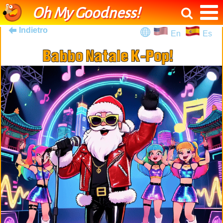
Oh My Goodness!
Indietro
En
Es