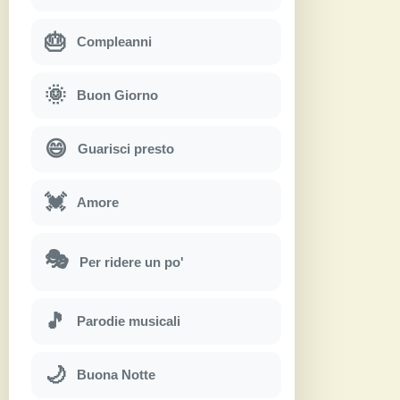
🎂
Compleanni
🌞
Buon Giorno
😄
Guarisci presto
💓
Amore
🎭
Per ridere un po'
🎵
Parodie musicali
🌙
Buona Notte