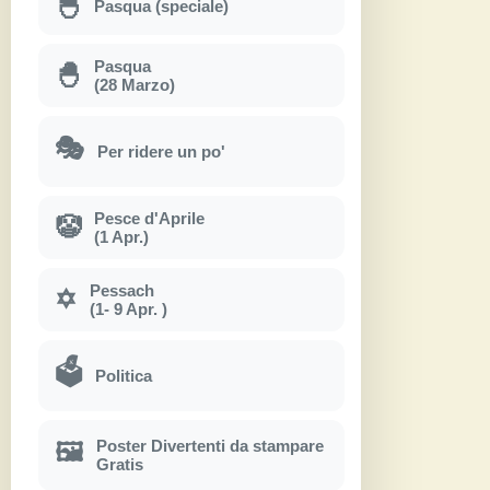
🐣
Pasqua (speciale)
Pasqua
🐣
(28 Marzo)
🎭
Per ridere un po'
Pesce d'Aprile
🤡
(1 Apr.)
Pessach
✡
(1- 9 Apr. )
🗳
Politica
Poster Divertenti da stampare
🖼
Gratis