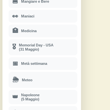
🍔
Mangiare e Bere
👀
Maniaci
🏥
Medicina
Memorial Day - USA
🎖
(31 Maggio)
📅
Metà settimana
🌦
Meteo
Napoleone
👑
(5 Maggio)