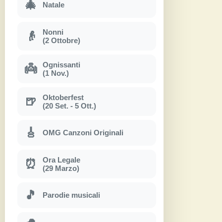
🎄
Natale
Nonni
👴
(2 Ottobre)
Ognissanti
👼
(1 Nov.)
Oktoberfest
🍺
(20 Set. - 5 Ott.)
🎸
OMG Canzoni Originali
Ora Legale
⏰
(29 Marzo)
🎵
Parodie musicali