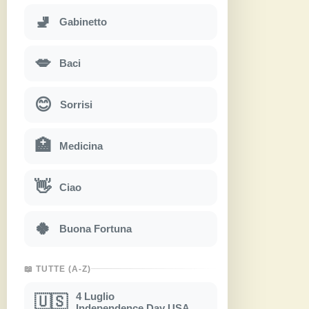
🚽
Gabinetto
💋
Baci
😊
Sorrisi
🏥
Medicina
👋
Ciao
🍀
Buona Fortuna
📖 TUTTE (A-Z)
4 Luglio
🇺🇸
Independence Day USA