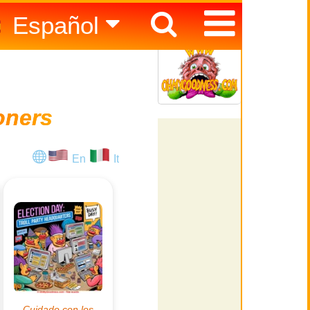
Español
English
Italiano
oners
En
It