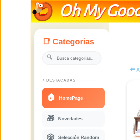
Oh My Good
📑 Categorias
🔍
A
⭐ DESTACADAS
🏠
HomePage
🎁
Novedades
🎲
Selección Random