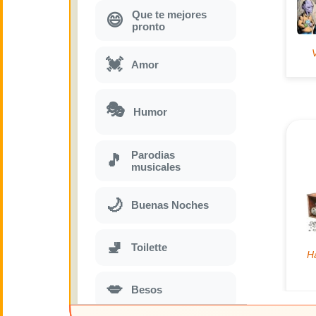
Que te mejores
😄
pronto
💓
Amor
🎭
Humor
Parodias
🎵
musicales
🌙
Buenas Noches
🚽
Toilette
💋
Besos