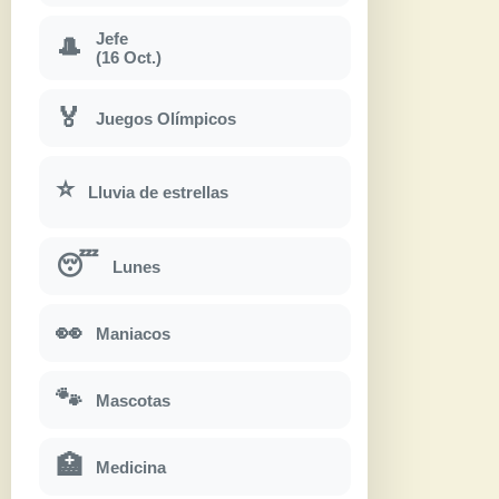
Jefe
🎩
(16 Oct.)
🏅
Juegos Olímpicos
⭐
Lluvia de estrellas
😴
Lunes
👀
Maniacos
🐾
Mascotas
🏥
Medicina