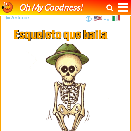
Oh My Goodness!
Anterior
En
It