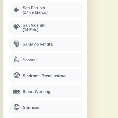
San Patricio
🍀
(17 de Marzo)
San Valentín
💝
(14 Feb.)
🎅
Santa no vendrá
🛴
Scooter
😤
Síndrome Premenstrual
🏡
Smart Working
😊
Sonrisas