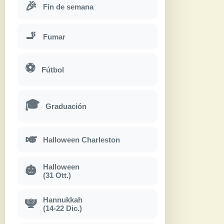
🎉
Fin de semana
🚬
Fumar
⚽
Fútbol
🎓
Graduación
🎺
Halloween Charleston
Halloween
🎃
(31 Ott.)
Hannukkah
🕎
(14-22 Dic.)