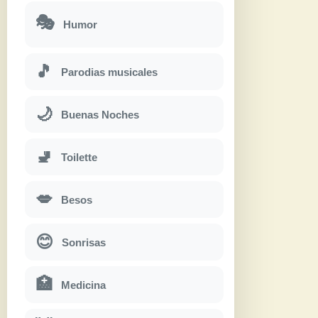
🎭
Humor
🎵
Parodias musicales
🌙
Buenas Noches
🚽
Toilette
💋
Besos
😊
Sonrisas
🏥
Medicina