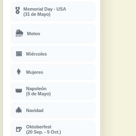
Memorial Day - USA
🎖
(31 de Mayo)
🌦
Meteo
📅
Miércoles
👩
Mujeres
Napoleón
👑
(5 de Mayo)
🎄
Navidad
Oktoberfest
🍺
(20 Sep. - 5 Oct.)