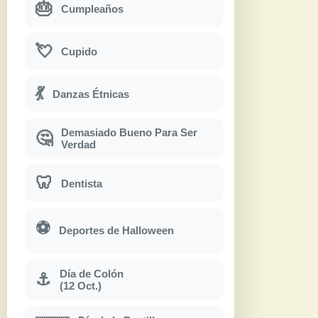
🎂
Cumpleaños
💘
Cupido
💃
Danzas Étnicas
Demasiado Bueno Para Ser
🤔
Verdad
🦷
Dentista
⚽
Deportes de Halloween
Día de Colón
⚓
(12 Oct.)