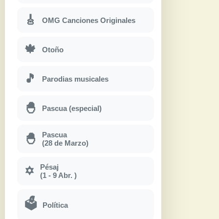
🎸
OMG Canciones Originales
🍁
Otoño
🎵
Parodias musicales
🐣
Pascua (especial)
Pascua
🐣
(28 de Marzo)
Pésaj
✡
(1 - 9 Abr. )
🗳
Política