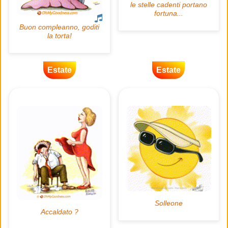
Estate
Estate