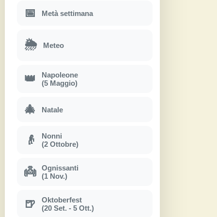
📅
Metà settimana
🌦
Meteo
Napoleone
👑
(5 Maggio)
🎄
Natale
Nonni
👴
(2 Ottobre)
Ognissanti
👼
(1 Nov.)
Oktoberfest
🍺
(20 Set. - 5 Ott.)