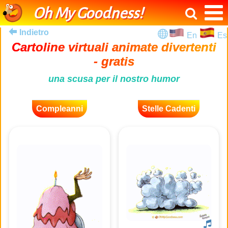
Oh My Goodness!
Indietro
En
Es
Cartoline virtuali animate divertenti
- gratis
una scusa per il nostro humor
Compleanni
Stelle Cadenti