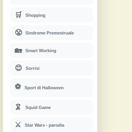
🛒
Shopping
😤
Sindrome Premestruale
🏡
Smart Working
😊
Sorrisi
⚽
Sport di Halloween
🦑
Squid Game
⚔
Star Wars - parodia