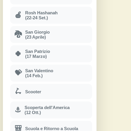
Rosh Hashanah
🍎
(22-24 Set.)
San Giorgio
🐉
(23 Aprile)
San Patrizio
🍀
(17 Marzo)
San Valentino
💝
(14 Feb.)
🛴
Scooter
Scoperta dell'America
⚓
(12 Ott.)
🎒
Scuola e Ritorno a Scuola