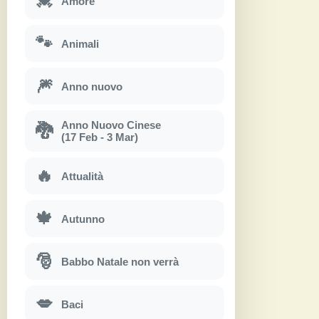
💓
Amore
🐾
Animali
🎆
Anno nuovo
Anno Nuovo Cinese
🐉
(17 Feb - 3 Mar)
🔥
Attualità
🍁
Autunno
🎅
Babbo Natale non verrà
💋
Baci