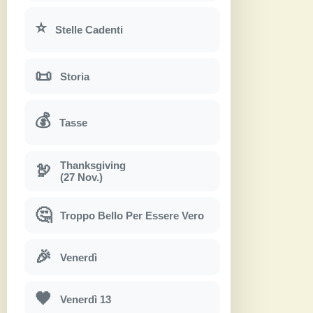
⭐
Stelle Cadenti
📜
Storia
💰
Tasse
Thanksgiving
🦃
(27 Nov.)
🤔
Troppo Bello Per Essere Vero
🎉
Venerdì
🖤
Venerdì 13