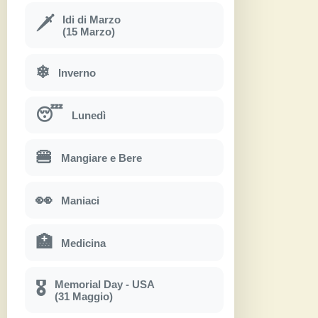
Idi di Marzo
🗡
(15 Marzo)
❄
Inverno
😴
Lunedì
🍔
Mangiare e Bere
👀
Maniaci
🏥
Medicina
Memorial Day - USA
🎖
(31 Maggio)