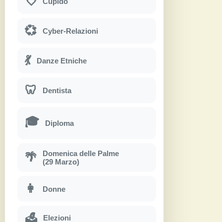
💘
Cupido
💞
Cyber-Relazioni
💃
Danze Etniche
🦷
Dentista
🎓
Diploma
Domenica delle Palme
🌴
(29 Marzo)
👩
Donne
Elezioni
🗳