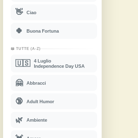
👋
Ciao
🍀
Buona Fortuna
📖 TUTTE (A-Z)
4 Luglio
🇺🇸
Independence Day USA
🤗
Abbracci
🔞
Adult Humor
🌿
Ambiente