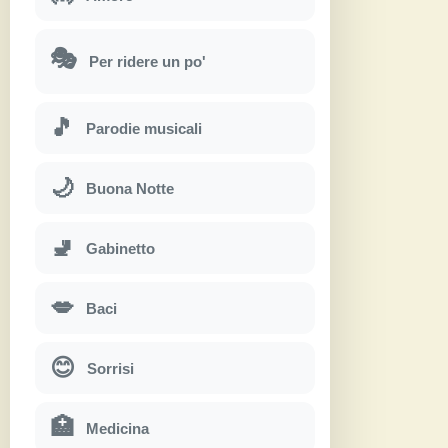
🎭
Per ridere un po'
🎵
Parodie musicali
🌙
Buona Notte
🚽
Gabinetto
💋
Baci
😊
Sorrisi
🏥
Medicina