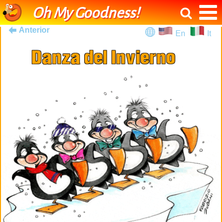
Oh My Goodness!
Anterior
En
It