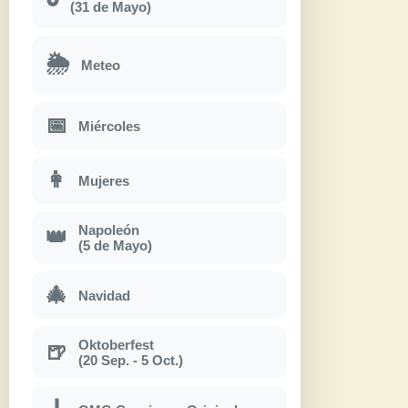
(31 de Mayo)
🌦
Meteo
📅
Miércoles
👩
Mujeres
Napoleón
👑
(5 de Mayo)
🎄
Navidad
Oktoberfest
🍺
(20 Sep. - 5 Oct.)