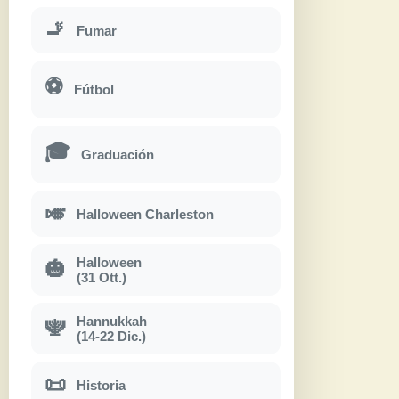
🚬
Fumar
⚽
Fútbol
🎓
Graduación
🎺
Halloween Charleston
Halloween
🎃
(31 Ott.)
Hannukkah
🕎
(14-22 Dic.)
📜
Historia