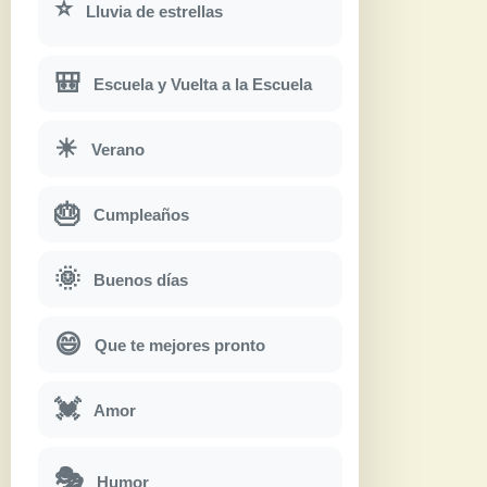
⭐
Lluvia de estrellas
🎒
Escuela y Vuelta a la Escuela
☀
Verano
🎂
Cumpleaños
🌞
Buenos días
😄
Que te mejores pronto
💓
Amor
🎭
Humor