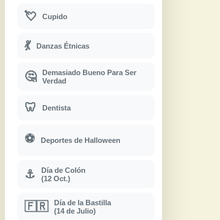
💘
Cupido
💃
Danzas Étnicas
Demasiado Bueno Para Ser
🤔
Verdad
🦷
Dentista
⚽
Deportes de Halloween
Día de Colón
⚓
(12 Oct.)
Día de la Bastilla
🇫🇷
(14 de Julio)