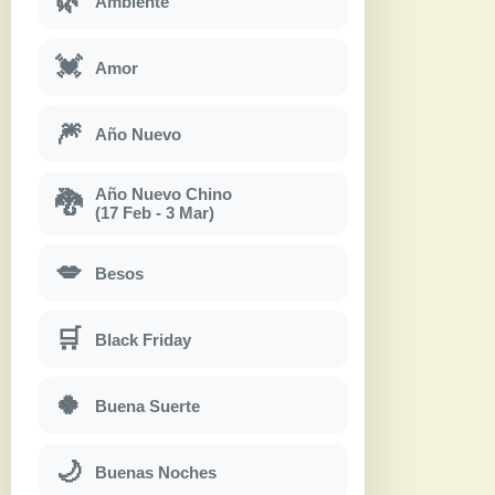
🌿
Ambiente
💓
Amor
🎆
Año Nuevo
Año Nuevo Chino
🐉
(17 Feb - 3 Mar)
💋
Besos
🛒
Black Friday
🍀
Buena Suerte
🌙
Buenas Noches