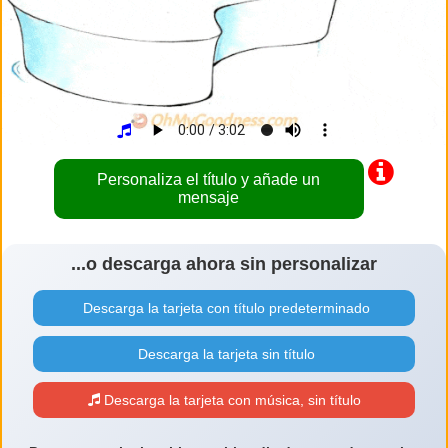
Personaliza el título y añade un
mensaje
...o descarga ahora sin personalizar
Descarga la tarjeta con título predeterminado
Descarga la tarjeta sin título
Descarga la tarjeta con música, sin título