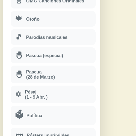
🎸
OMG Canciones Originales
🍁
Otoño
🎵
Parodias musicales
🐣
Pascua (especial)
Pascua
🐣
(28 de Marzo)
Pésaj
✡
(1 - 9 Abr. )
🗳
Política
Pósters Imprimibles