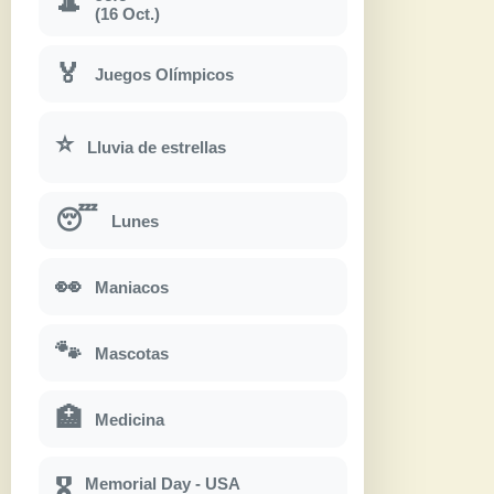
🎩
(16 Oct.)
🏅
Juegos Olímpicos
⭐
Lluvia de estrellas
😴
Lunes
👀
Maniacos
🐾
Mascotas
🏥
Medicina
Memorial Day - USA
🎖