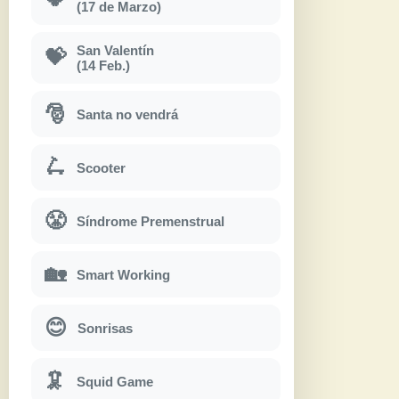
(17 de Marzo)
San Valentín
💝
(14 Feb.)
🎅
Santa no vendrá
🛴
Scooter
😤
Síndrome Premenstrual
🏡
Smart Working
😊
Sonrisas
🦑
Squid Game