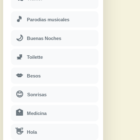
🎵
Parodias musicales
🌙
Buenas Noches
🚽
Toilette
💋
Besos
😊
Sonrisas
🏥
Medicina
👋
Hola