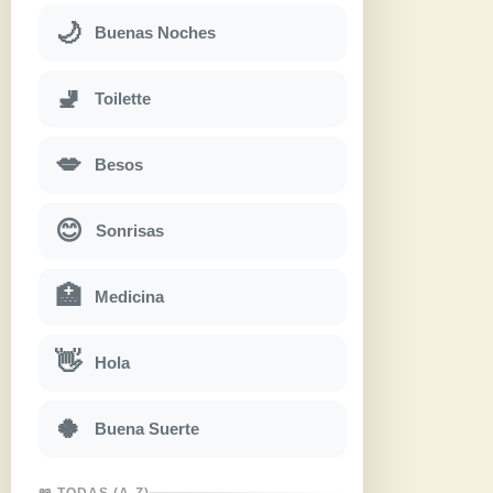
🌙
Buenas Noches
🚽
Toilette
💋
Besos
😊
Sonrisas
🏥
Medicina
👋
Hola
🍀
Buena Suerte
📖 TODAS (A-Z)