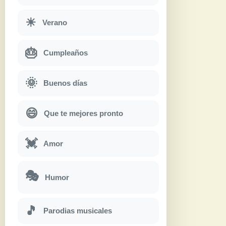
☀
Verano
🎂
Cumpleaños
🌞
Buenos días
😄
Que te mejores pronto
💓
Amor
🎭
Humor
🎵
Parodias musicales