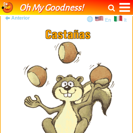
Oh My Goodness!
Anterior
En
It