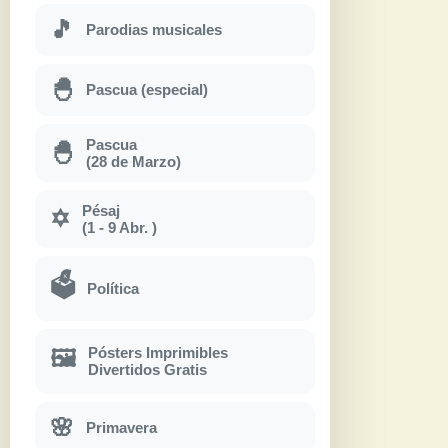
🎵
Parodias musicales
🐣
Pascua (especial)
Pascua
🐣
(28 de Marzo)
Pésaj
✡
(1 - 9 Abr. )
🗳
Política
Pósters Imprimibles
🖼
Divertidos Gratis
🌸
Primavera