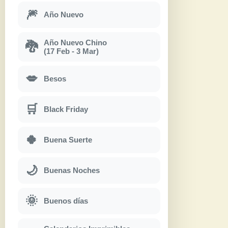
🎆
Año Nuevo
Año Nuevo Chino
🐉
(17 Feb - 3 Mar)
💋
Besos
🛒
Black Friday
🍀
Buena Suerte
🌙
Buenas Noches
🌞
Buenos días