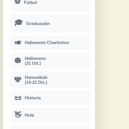
⚽
Fútbol
🎓
Graduación
🎺
Halloween Charleston
Halloween
🎃
(31 Ott.)
Hannukkah
🕎
(14-22 Dic.)
📜
Historia
👋
Hola