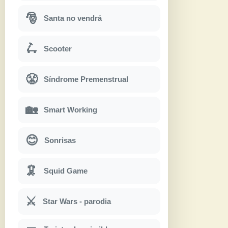
🎅
Santa no vendrá
🛴
Scooter
😤
Síndrome Premenstrual
🏡
Smart Working
😊
Sonrisas
🦑
Squid Game
⚔
Star Wars - parodia