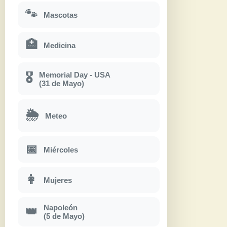
🐾
Mascotas
🏥
Medicina
Memorial Day - USA
🎖
(31 de Mayo)
🌦
Meteo
📅
Miércoles
👩
Mujeres
Napoleón
👑
(5 de Mayo)