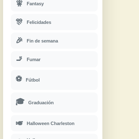
🧚
Fantasy
🎊
Felicidades
🎉
Fin de semana
🚬
Fumar
⚽
Fútbol
🎓
Graduación
🎺
Halloween Charleston