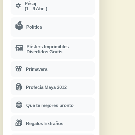
Pésaj
✡
(1 - 9 Abr. )
🗳
Política
Pósters Imprimibles
🖼
Divertidos Gratis
🌸
Primavera
🗿
Profecía Maya 2012
😄
Que te mejores pronto
🎁
Regalos Extraños