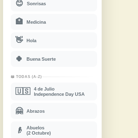
😊
Sonrisas
🏥
Medicina
👋
Hola
🍀
Buena Suerte
📖 TODAS (A-Z)
4 de Julio
🇺🇸
Independence Day USA
🤗
Abrazos
Abuelos
👴
(2 Octubre)