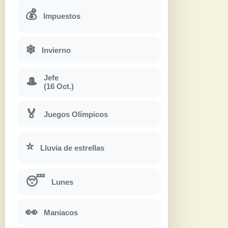
💰
Impuestos
❄
Invierno
Jefe
🎩
(16 Oct.)
🏅
Juegos Olímpicos
⭐
Lluvia de estrellas
😴
Lunes
👀
Maniacos