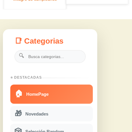
📑 Categorias
🔍
⭐ DESTACADAS
🏠
HomePage
🎁
Novedades
🎲
Selección Random