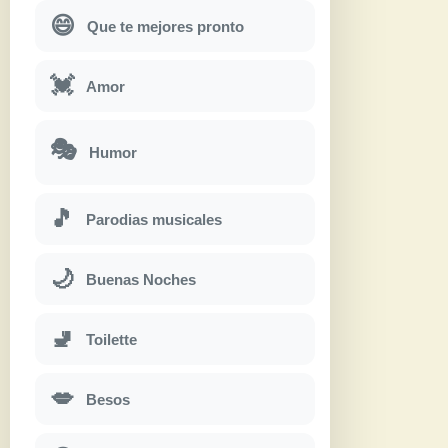
😄
Que te mejores pronto
💓
Amor
🎭
Humor
🎵
Parodias musicales
🌙
Buenas Noches
🚽
Toilette
💋
Besos