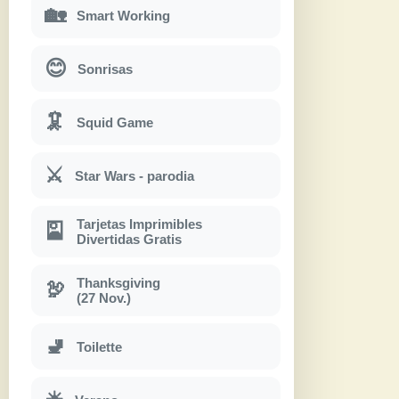
🏡
Smart Working
😊
Sonrisas
🦑
Squid Game
⚔
Star Wars - parodia
Tarjetas Imprimibles
🎴
Divertidas Gratis
Thanksgiving
🦃
(27 Nov.)
🚽
Toilette