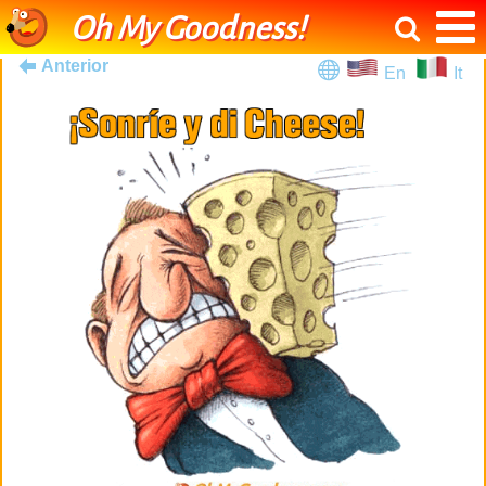
Oh My Goodness!
Anterior
En
It