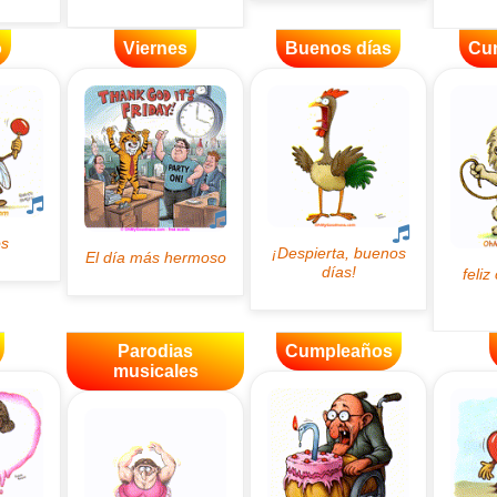
o
Viernes
Buenos días
Cu
Parodias
Cumpleaños
musicales