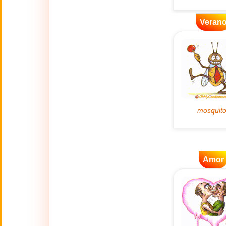
👴
(2 Octubre)
Veran
🔥
Actualidad
🔞
Adult Humor
🌿
Ambiente
💓
Amor
🎆
Año Nuevo
Amor
Año Nuevo Chino
🐉
(17 Feb - 3 Mar)
💋
Besos