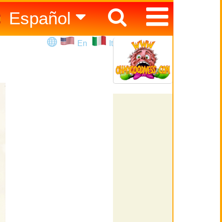
Español
English
En
It
Italiano