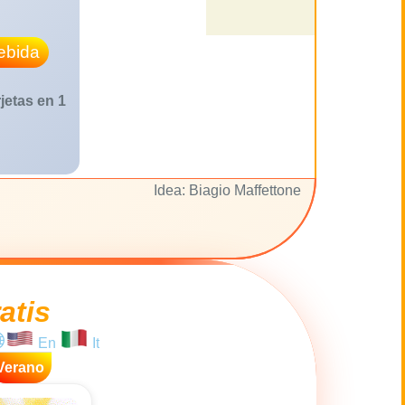
ebida
jetas en 1
Idea: Biagio Maffettone
atis
En
It
Verano