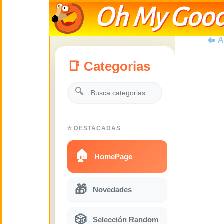
Oh My Good
A
📑 Categorias
🔍
⭐ DESTACADAS
🏠
HomePage
🎁
Novedades
🎲
Selección Random