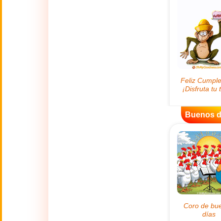
😊
Sonrisas
🏥
Medicina
👋
Hola
🍀
Buena Suerte
Buenos d
📖 TODAS (A-Z)
4 de Julio
🇺🇸
Independence
Day USA
🤗
Abrazos
Abuelos