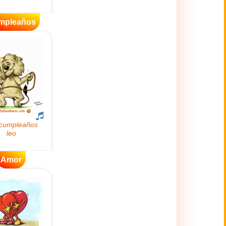
mpleaños
Amor