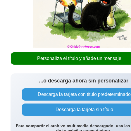
Personaliza el título y añade un mensaje
...o descarga ahora sin personalizar
Descarga la tarjeta con título predeterminado
Descarga la tarjeta sin título
Para compartir el archivo multimedia descargado, usa las
de tu móvil o computadora.