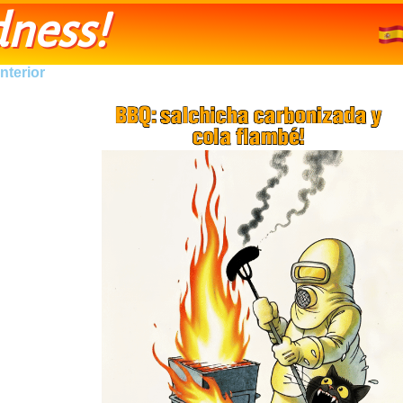
ness!
nterior