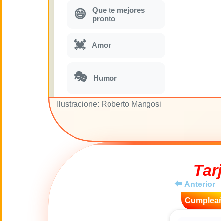
Que te mejores
😄
pronto
💓
Amor
🎭
Humor
Ilustracione: Roberto Mangosi
Parodias
🎵
musicales
🌙
Buenas Noches
Tar
🚽
Toilette
Anterior
💋
Cumplea
Besos