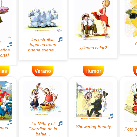
ías
Verano
Humor