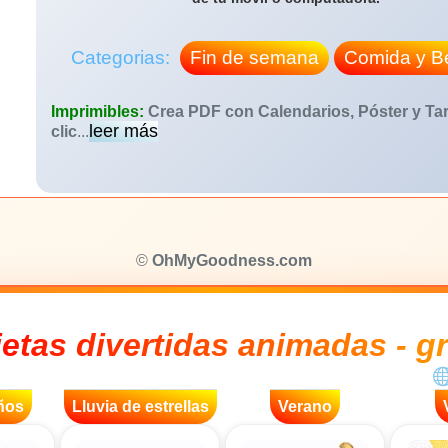
Categorias:
Fin de semana
Comida y B
Imprimibles:
Crea PDF con Calendarios, Póster y Tar
leer más
clic
...
©
OhMyGoodness.com
jetas divertidas animadas - gr
ños
Lluvia de estrellas
Verano