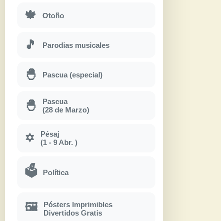
🍁
Otoño
🎵
Parodias musicales
🐣
Pascua (especial)
Pascua
🐣
(28 de Marzo)
Pésaj
✡
(1 - 9 Abr. )
🗳
Política
Pósters Imprimibles
🖼
Divertidos Gratis