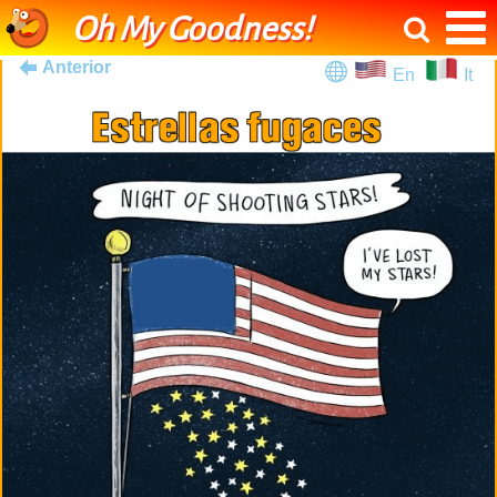
Oh My Goodness!
Anterior
En
It