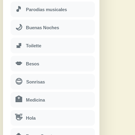
🎵
Parodias musicales
🌙
Buenas Noches
🚽
Toilette
💋
Besos
😊
Sonrisas
🏥
Medicina
👋
Hola