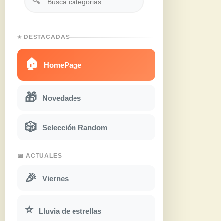
🔍
⭐ DESTACADAS
🏠
HomePage
🎁
Novedades
🎲
Selección Random
📅 ACTUALES
🎉
Viernes
⭐
Lluvia de estrellas