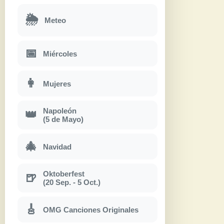
🌦
Meteo
📅
Miércoles
👩
Mujeres
Napoleón
👑
(5 de Mayo)
🎄
Navidad
Oktoberfest
🍺
(20 Sep. - 5 Oct.)
🎸
OMG Canciones Originales