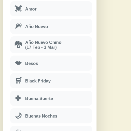
💓
Amor
🎆
Año Nuevo
Año Nuevo Chino
🐉
(17 Feb - 3 Mar)
💋
Besos
🛒
Black Friday
🍀
Buena Suerte
🌙
Buenas Noches