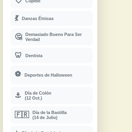
💘
Cupido
💃
Danzas Étnicas
Demasiado Bueno Para Ser
🤔
Verdad
🦷
Dentista
⚽
Deportes de Halloween
Día de Colón
⚓
(12 Oct.)
Día de la Bastilla
🇫🇷
(14 de Julio)