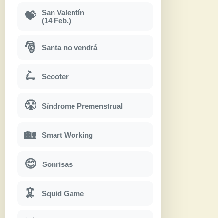
San Valentín
💝
(14 Feb.)
🎅
Santa no vendrá
🛴
Scooter
😤
Síndrome Premenstrual
🏡
Smart Working
😊
Sonrisas
🦑
Squid Game