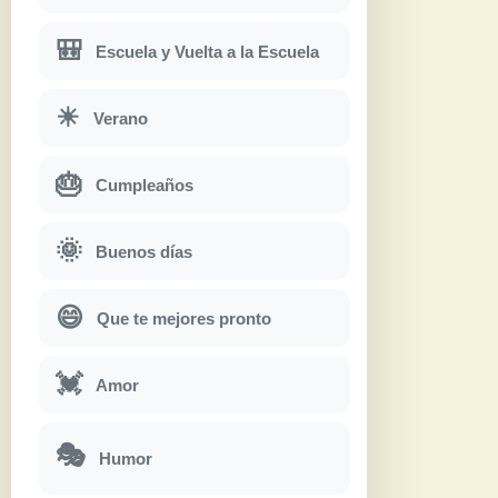
🎒
Escuela y Vuelta a la Escuela
☀
Verano
🎂
Cumpleaños
🌞
Buenos días
😄
Que te mejores pronto
💓
Amor
🎭
Humor