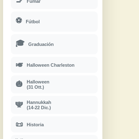
🚬
Fumar
⚽
Fútbol
🎓
Graduación
🎺
Halloween Charleston
Halloween
🎃
(31 Ott.)
Hannukkah
🕎
(14-22 Dic.)
📜
Historia