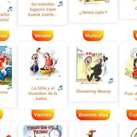
ías
Verano
Humor
o
Viernes
Buenos días
Cu