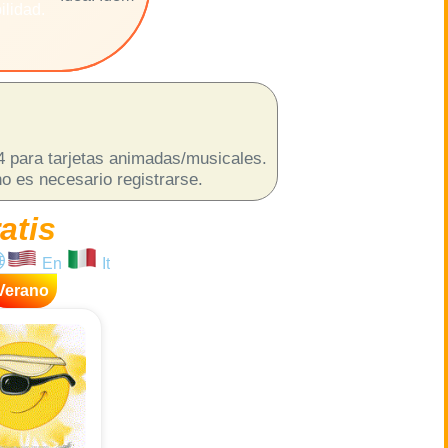
ilidad.
p4 para tarjetas animadas/musicales.
o es necesario registrarse.
atis
En
It
Verano