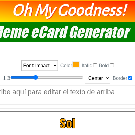
Oh My Goodness!
eme eCard Generator
Color
Italic
Bold
8
Border