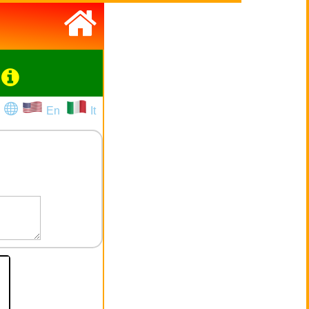
En
It