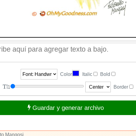
Color
Italic
Bold
1
Border
Guardar y generar archivo
rto Mangosi