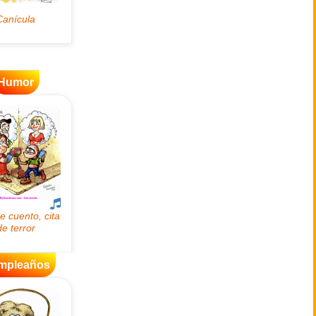
Humor
mpleaños