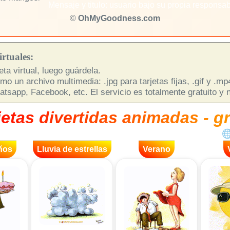
Mensaje y titulo: usuario bajo su propia responsab
©
OhMyGoodness.com
rtuales:
ta virtual, luego guárdela.
o un archivo multimedia: .jpg para tarjetas fijas, .gif y .m
sapp, Facebook, etc. El servicio es totalmente gratuito y n
jetas divertidas animadas - gr
ños
Lluvia de estrellas
Verano