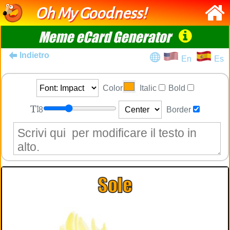
Oh My Goodness!
Meme eCard Generator
Indietro
En
Es
Color
Italic
Bold
8
Border