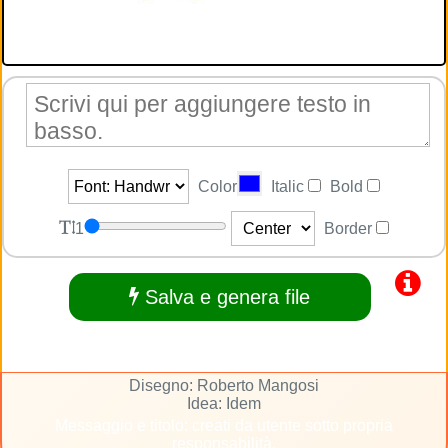
Color
Italic
Bold
1
Border
Salva e genera file
Disegno: Roberto Mangosi
Idea: Idem
Messaggio e titolo: creati da utente sotto propria
responsabilità.