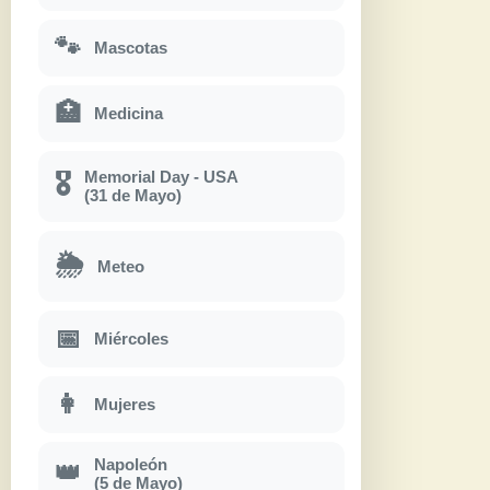
🐾
Mascotas
🏥
Medicina
Memorial Day - USA
🎖
(31 de Mayo)
🌦
Meteo
📅
Miércoles
👩
Mujeres
Napoleón
👑
(5 de Mayo)