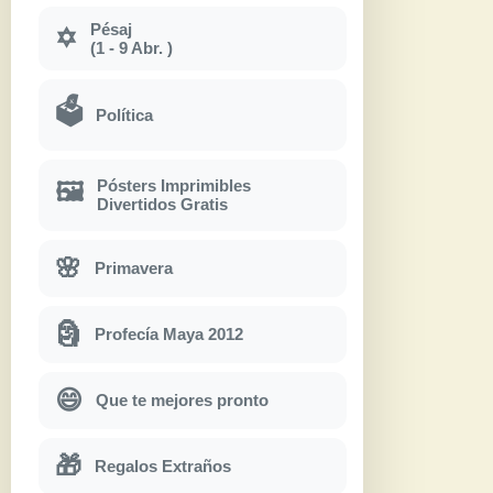
Pésaj
✡
(1 - 9 Abr. )
🗳
Política
Pósters Imprimibles
🖼
Divertidos Gratis
🌸
Primavera
🗿
Profecía Maya 2012
😄
Que te mejores pronto
🎁
Regalos Extraños