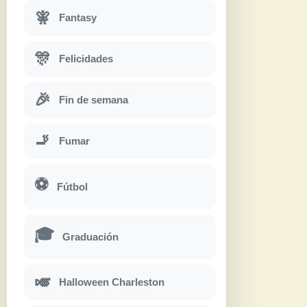
🧚
Fantasy
🎊
Felicidades
🎉
Fin de semana
🚬
Fumar
⚽
Fútbol
🎓
Graduación
🎺
Halloween Charleston