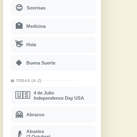
😊
Sonrisas
🏥
Medicina
👋
Hola
🍀
Buena Suerte
📖 TODAS (A-Z)
4 de Julio
🇺🇸
Independence Day USA
🤗
Abrazos
Abuelos
👴
(2 Octubre)