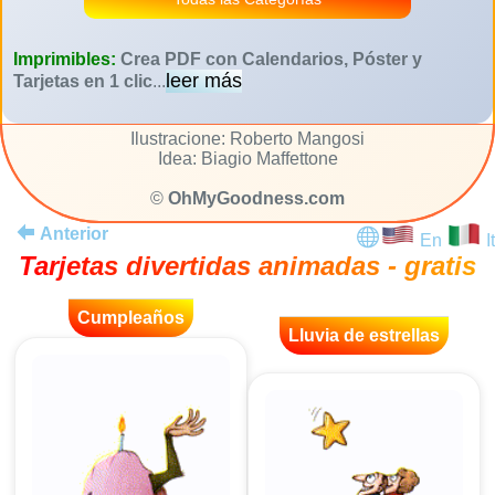
Imprimibles:
Crea PDF con Calendarios, Póster y
leer más
Tarjetas en 1 clic
...
Ilustracione: Roberto Mangosi
Idea: Biagio Maffettone
©
OhMyGoodness.com
Anterior
En
It
Tarjetas divertidas animadas - gratis
Cumpleaños
Lluvia de estrellas