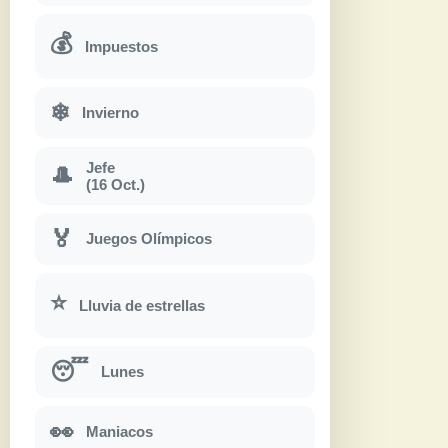
💰
Impuestos
❄
Invierno
Jefe
🎩
(16 Oct.)
🏅
Juegos Olímpicos
⭐
Lluvia de estrellas
😴
Lunes
👀
Maniacos