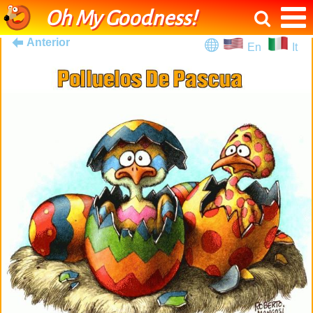
Oh My Goodness!
Anterior
En
It