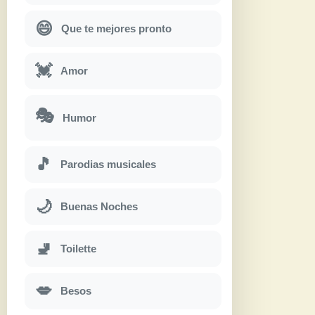
😄
Que te mejores pronto
💓
Amor
🎭
Humor
🎵
Parodias musicales
🌙
Buenas Noches
🚽
Toilette
💋
Besos