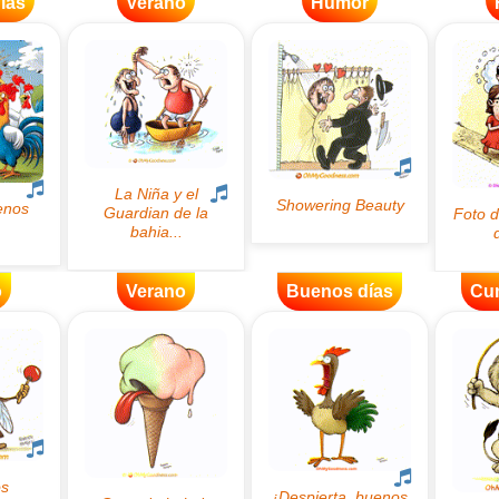
ías
Verano
Humor
o
Verano
Buenos días
Cu