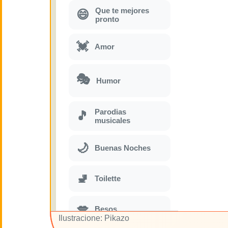
Que te mejores
😄
pronto
💓
Amor
🎭
Humor
Parodias
🎵
musicales
🌙
Buenas Noches
🚽
Toilette
💋
Besos
Ilustracione: Pikazo