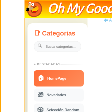
Oh My Good
A
📑 Categorias
🔍
⭐ DESTACADAS
🏠
HomePage
🎁
Novedades
🎲
Selección Random