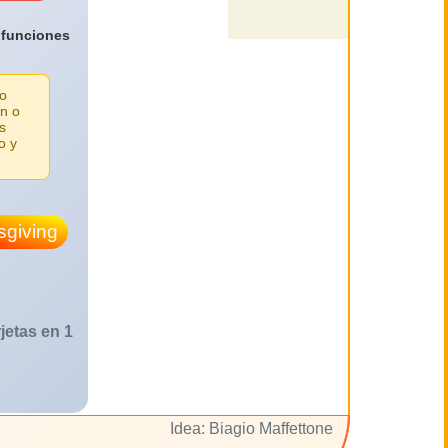
 funciones
lo
n o
s
o y
giving
jetas en 1
Idea: Biagio Maffettone