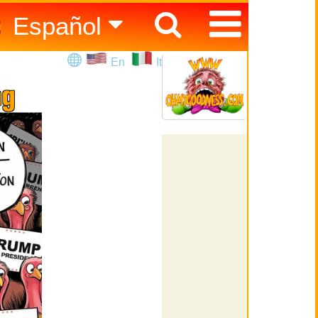
Español
English
En
It
Italiano