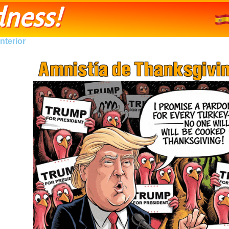
ness!
nterior