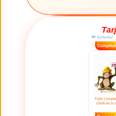
😊
Sonrisas
🏥
Medicina
Tar
👋
Hola
Anterior
Cumplea
🍀
Buena Suerte
📖 TODAS (A-Z)
4 de Julio
🇺🇸
Independence
Day USA
🤗
Abrazos
Abuelos