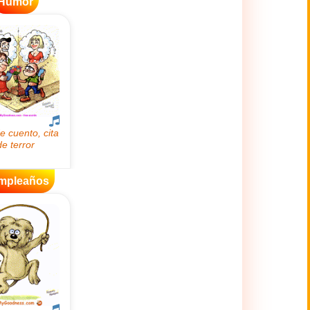
Humor
mpleaños