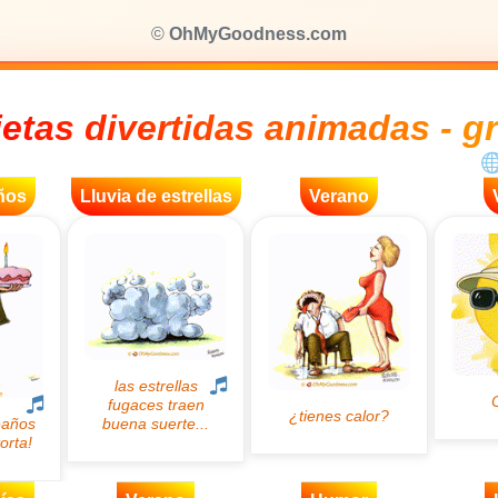
©
OhMyGoodness.com
jetas divertidas animadas - gr
ños
Lluvia de estrellas
Verano