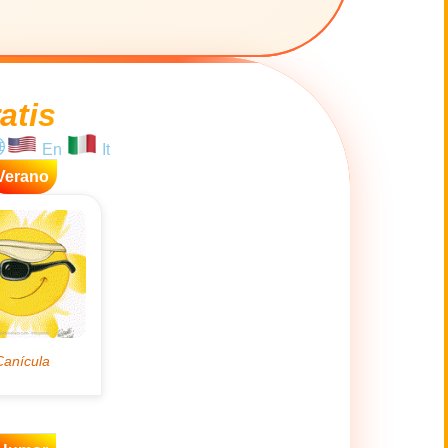
atis
En
It
Verano