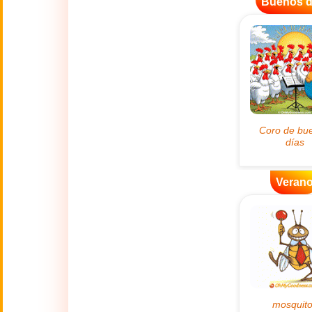
👴
Buenos d
(2 Octubre)
🔥
Actualidad
🔞
Adult Humor
🌿
Ambiente
💓
Amor
Veran
🎆
Año Nuevo
Año Nuevo Chino
🐉
(17 Feb - 3 Mar)
💋
Besos