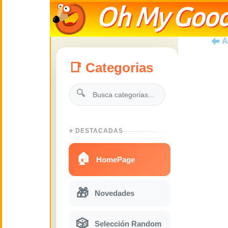
Oh My Good
A
📑 Categorias
🔍
⭐ DESTACADAS
🏠
HomePage
🎁
Novedades
🎲
Selección Random