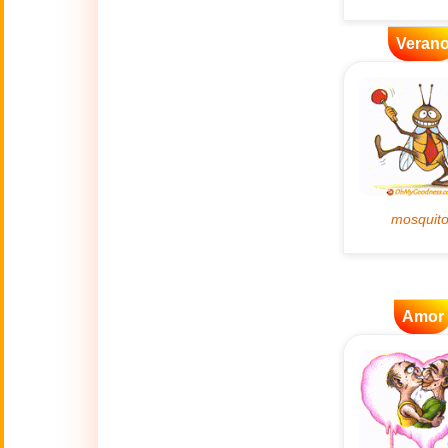
👴
(2 Octubre)
Veran
🔥
Actualidad
🔞
Adult Humor
🌿
Ambiente
💓
Amor
🎆
Año Nuevo
Amor
Año Nuevo Chino
🐉
(17 Feb - 3 Mar)
💋
Besos