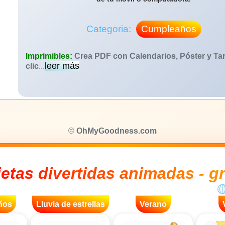
Categoria:
Cumpleaños
Imprimibles:
Crea PDF con Calendarios, Póster y Tar
leer más
clic
...
©
OhMyGoodness.com
jetas divertidas animadas - gr
ños
Lluvia de estrellas
Verano