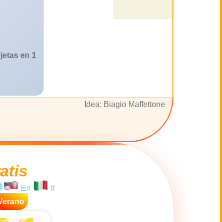
jetas en 1
Idea: Biagio Maffettone
atis
En
It
Verano