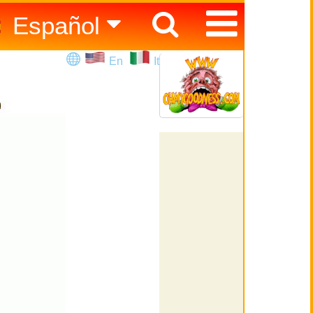
Español
English
En
It
Italiano