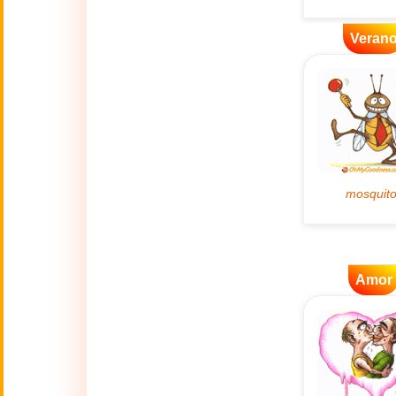
👴
(2 Octubre)
Veran
🔥
Actualidad
🔞
Adult Humor
🌿
Ambiente
💓
Amor
🎆
Año Nuevo
Amor
Año Nuevo Chino
🐉
(17 Feb - 3 Mar)
💋
Besos