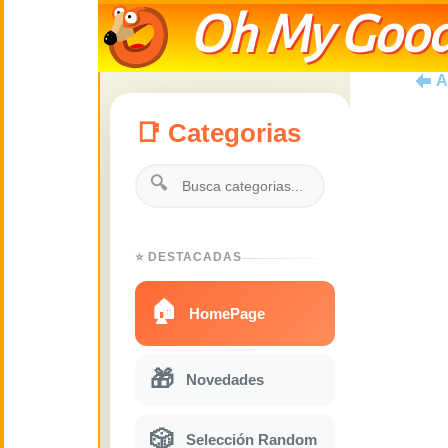
Oh My Good
A
📑 Categorias
🔍
⭐ DESTACADAS
🏠
HomePage
🎁
Novedades
🎲
Selección Random