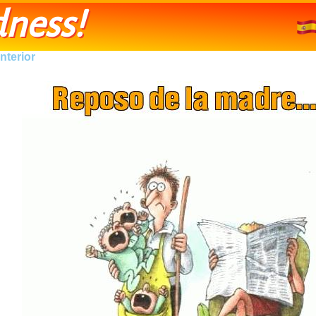
ness!
nterior