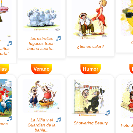
ías
Verano
Humor