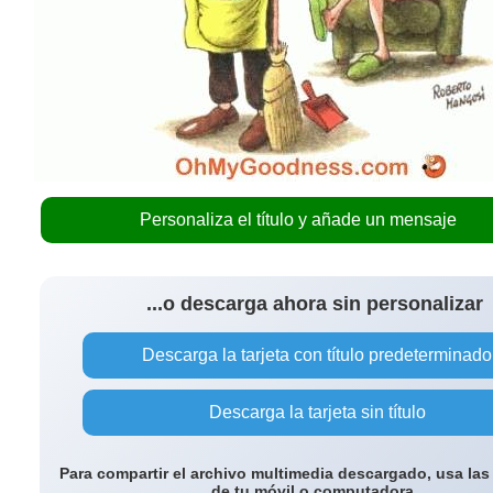
Personaliza el título y añade un mensaje
...o descarga ahora sin personalizar
Descarga la tarjeta con título predeterminado
Descarga la tarjeta sin título
Para compartir el archivo multimedia descargado, usa las
de tu móvil o computadora.