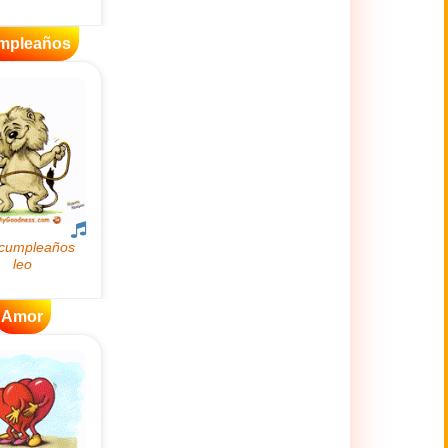
mpleaños
Amor