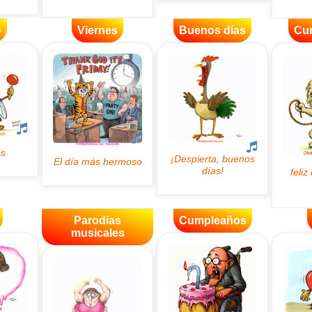
o
Viernes
Buenos días
Cu
Parodias
Cumpleaños
musicales