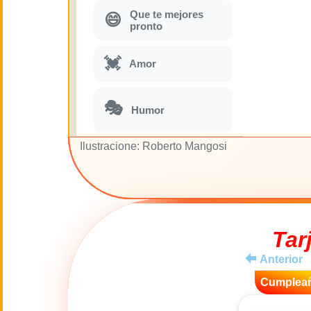
Que te mejores
😄
pronto
💓
Amor
🎭
Humor
Ilustracione: Roberto Mangosi
Parodias
🎵
musicales
🌙
Buenas Noches
Tar
🚽
Toilette
Anterior
💋
Cumplea
Besos