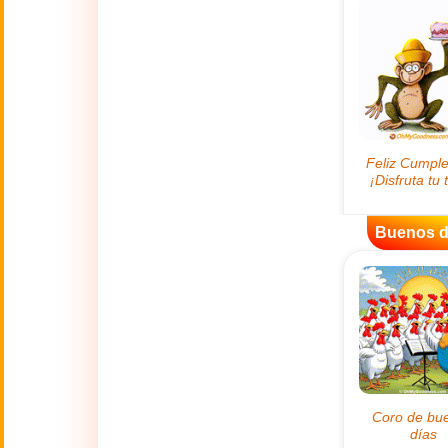
😊
Sonrisas
🏥
Medicina
👋
Hola
🍀
Buena Suerte
Buenos d
📖 TODAS (A-Z)
4 de Julio
🇺🇸
Independence
Day USA
🤗
Abrazos
Abuelos