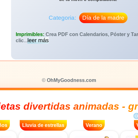
Categoria:
Día de la madre
Imprimibles:
Crea PDF con Calendarios, Póster y Tar
leer más
clic
...
©
OhMyGoodness.com
jetas divertidas animadas - gr
ños
Lluvia de estrellas
Verano