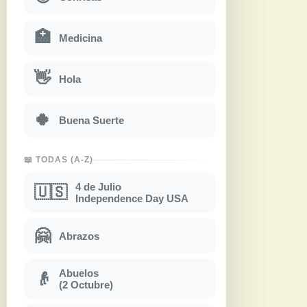
🏥
Medicina
👋
Hola
🍀
Buena Suerte
📖 TODAS (A-Z)
4 de Julio
🇺🇸
Independence Day USA
🤗
Abrazos
Abuelos
👴
(2 Octubre)