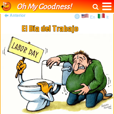
Oh My Goodness!
Anterior
En
It