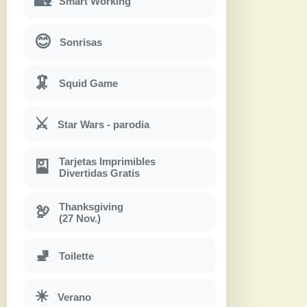
🏡
Smart Working
😊
Sonrisas
🦑
Squid Game
⚔
Star Wars - parodia
Tarjetas Imprimibles
🎴
Divertidas Gratis
Thanksgiving
🦃
(27 Nov.)
🚽
Toilette
☀
Verano