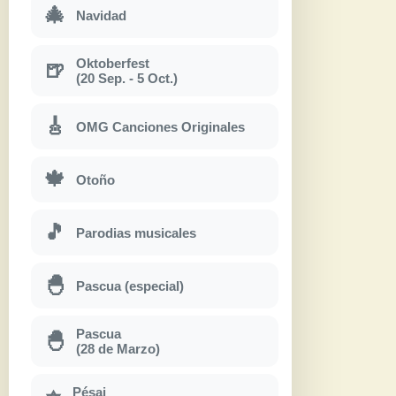
🎄
Navidad
Oktoberfest
🍺
(20 Sep. - 5 Oct.)
🎸
OMG Canciones Originales
🍁
Otoño
🎵
Parodias musicales
🐣
Pascua (especial)
Pascua
🐣
(28 de Marzo)
Pésaj