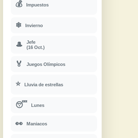
💰
Impuestos
❄
Invierno
Jefe
🎩
(16 Oct.)
🏅
Juegos Olímpicos
⭐
Lluvia de estrellas
😴
Lunes
👀
Maniacos