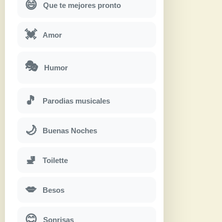
😄
Que te mejores pronto
💓
Amor
🎭
Humor
🎵
Parodias musicales
🌙
Buenas Noches
🚽
Toilette
💋
Besos
😊
Sonrisas