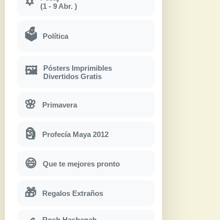
✡
(1 - 9 Abr. )
🗳
Política
Pósters Imprimibles
🖼
Divertidos Gratis
🌸
Primavera
🗿
Profecía Maya 2012
😄
Que te mejores pronto
🎁
Regalos Extraños
Rosh Hashanah