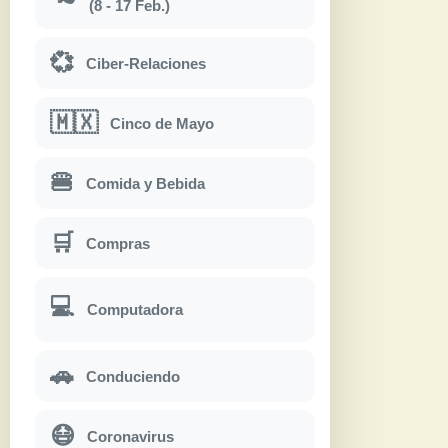
(8 - 17 Feb.)
💞
Ciber-Relaciones
🇲🇽
Cinco de Mayo
🍔
Comida y Bebida
🛒
Compras
💻
Computadora
🚗
Conduciendo
😷
Coronavirus