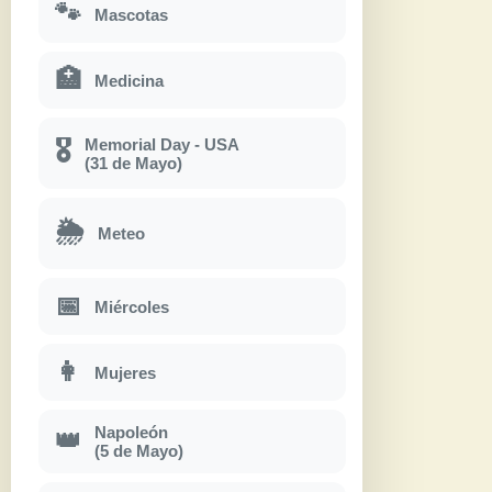
🐾
Mascotas
🏥
Medicina
Memorial Day - USA
🎖
(31 de Mayo)
🌦
Meteo
📅
Miércoles
👩
Mujeres
Napoleón
👑
(5 de Mayo)