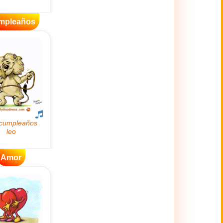
mpleaños
Amor