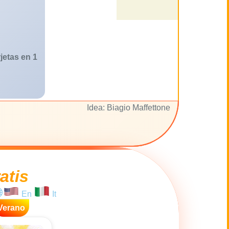
jetas en 1
Idea: Biagio Maffettone
atis
En
It
Verano