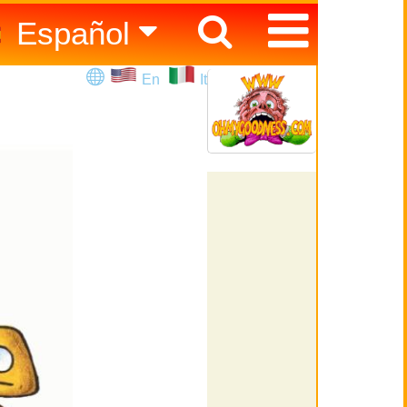
Español
English
En
It
Italiano