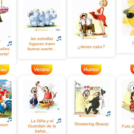
ías
Verano
Humor