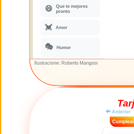
Que te mejores
😄
pronto
💓
Amor
🎭
Humor
Ilustracione: Roberto Mangosi
Parodias
🎵
musicales
🌙
Buenas Noches
Tar
🚽
Toilette
Anterior
💋
Cumplea
Besos