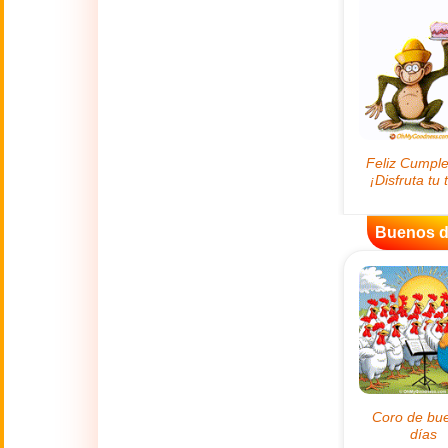
😊
Sonrisas
🏥
Medicina
👋
Hola
🍀
Buena Suerte
Buenos d
📖 TODAS (A-Z)
4 de Julio
🇺🇸
Independence
Day USA
🤗
Abrazos
Abuelos