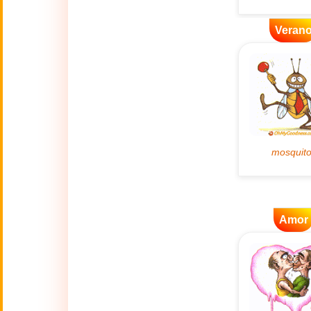
👴
(2 Octubre)
Veran
🔥
Actualidad
🔞
Adult Humor
🌿
Ambiente
💓
Amor
🎆
Año Nuevo
Amor
Año Nuevo Chino
🐉
(17 Feb - 3 Mar)
💋
Besos