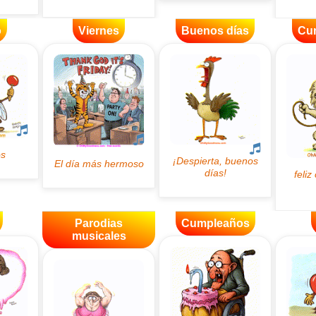
o
Viernes
Buenos días
Cu
Parodias
Cumpleaños
musicales