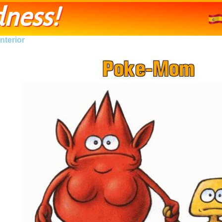
ness!
nterior