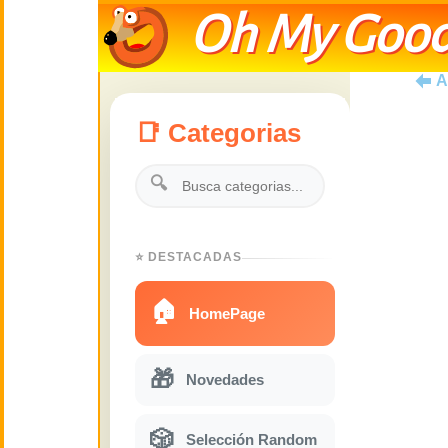
Oh My Good
A
📑 Categorias
🔍
⭐ DESTACADAS
🏠
HomePage
🎁
Novedades
🎲
Selección Random