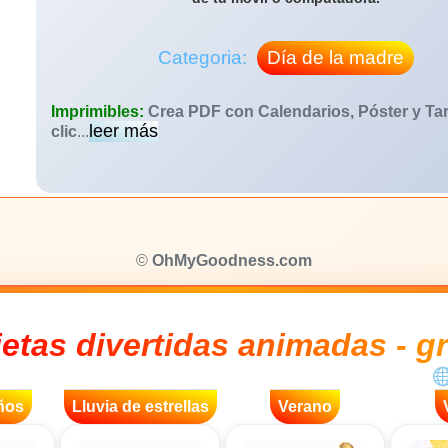
Categoria:
Día de la madre
Imprimibles:
Crea PDF con Calendarios, Póster y Tar
leer más
clic
...
©
OhMyGoodness.com
jetas divertidas animadas - gr
ños
Lluvia de estrellas
Verano