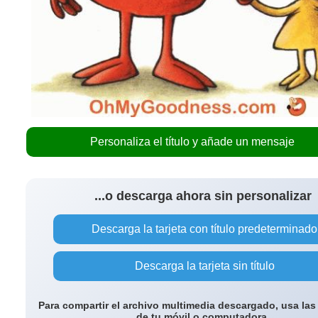
Personaliza el título y añade un mensaje
...o descarga ahora sin personalizar
Descarga la tarjeta con título predeterminado
Descarga la tarjeta sin título
Para compartir el archivo multimedia descargado, usa las
de tu móvil o computadora.