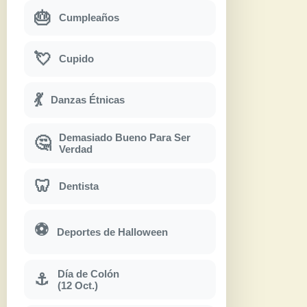
🎂
Cumpleaños
💘
Cupido
💃
Danzas Étnicas
Demasiado Bueno Para Ser
🤔
Verdad
🦷
Dentista
⚽
Deportes de Halloween
Día de Colón
⚓
(12 Oct.)