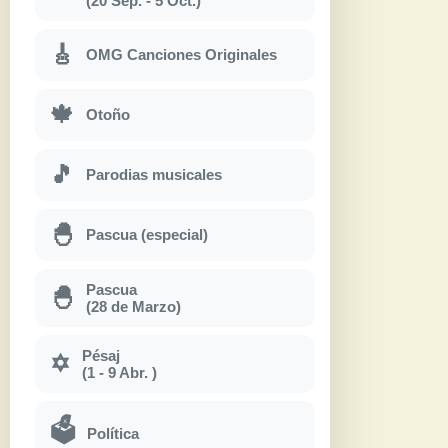
(20 Sep. - 5 Oct.)
🎸
OMG Canciones Originales
🍁
Otoño
🎵
Parodias musicales
🐣
Pascua (especial)
Pascua
🐣
(28 de Marzo)
Pésaj
✡
(1 - 9 Abr. )
🗳
Política