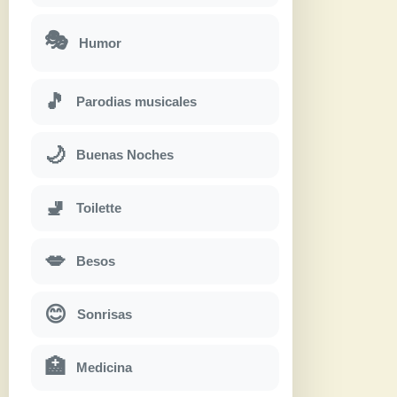
🎭
Humor
🎵
Parodias musicales
🌙
Buenas Noches
🚽
Toilette
💋
Besos
😊
Sonrisas
🏥
Medicina