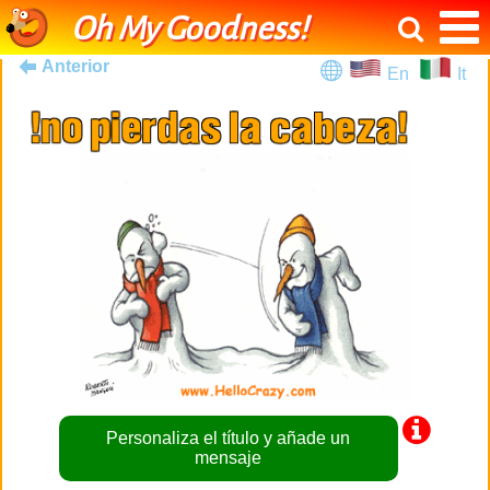
Oh My Goodness!
Anterior
En
It
Personaliza el título y añade un
mensaje