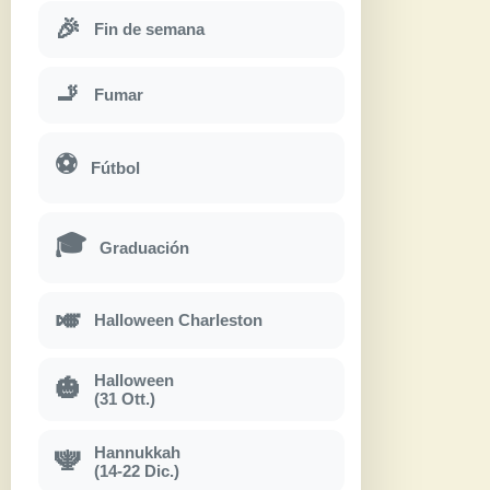
🎉
Fin de semana
🚬
Fumar
⚽
Fútbol
🎓
Graduación
🎺
Halloween Charleston
Halloween
🎃
(31 Ott.)
Hannukkah
🕎
(14-22 Dic.)