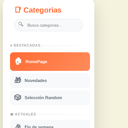
📑 Categorias
🔍
⭐ DESTACADAS
🏠
HomePage
🎁
Novedades
🎲
Selección Random
📅 ACTUALES
🎉
Fin de semana