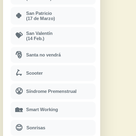
San Patricio
🍀
(17 de Marzo)
San Valentín
💝
(14 Feb.)
🎅
Santa no vendrá
🛴
Scooter
😤
Síndrome Premenstrual
🏡
Smart Working
😊
Sonrisas