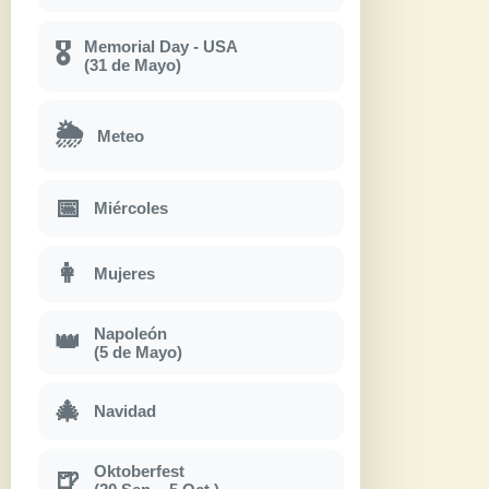
Memorial Day - USA
🎖
(31 de Mayo)
🌦
Meteo
📅
Miércoles
👩
Mujeres
Napoleón
👑
(5 de Mayo)
🎄
Navidad
Oktoberfest
🍺