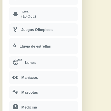
Jefe
🎩
(16 Oct.)
🏅
Juegos Olímpicos
⭐
Lluvia de estrellas
😴
Lunes
👀
Maniacos
🐾
Mascotas
🏥
Medicina