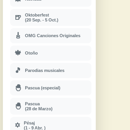
Oktoberfest
🍺
(20 Sep. - 5 Oct.)
🎸
OMG Canciones Originales
🍁
Otoño
🎵
Parodias musicales
🐣
Pascua (especial)
Pascua
🐣
(28 de Marzo)
Pésaj
✡
(1 - 9 Abr. )