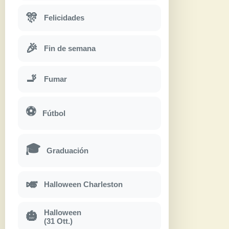
🎊
Felicidades
🎉
Fin de semana
🚬
Fumar
⚽
Fútbol
🎓
Graduación
🎺
Halloween Charleston
Halloween
🎃
(31 Ott.)