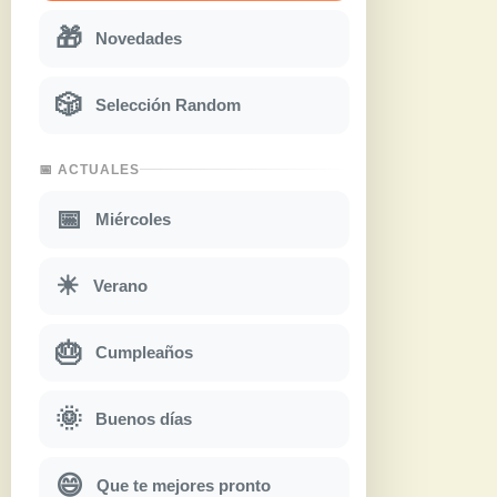
🎁
Novedades
🎲
Selección Random
📅 ACTUALES
📅
Miércoles
☀
Verano
🎂
Cumpleaños
🌞
Buenos días
😄
Que te mejores pronto