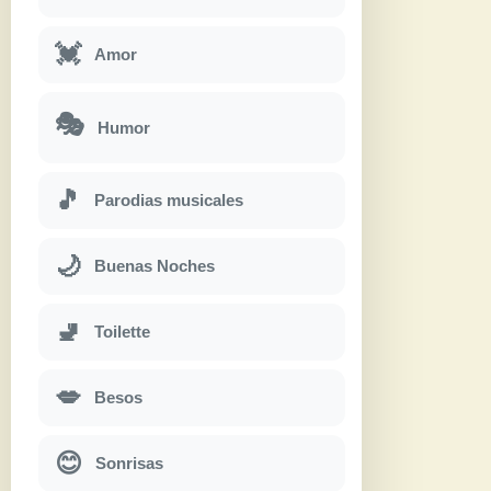
💓
Amor
🎭
Humor
🎵
Parodias musicales
🌙
Buenas Noches
🚽
Toilette
💋
Besos
😊
Sonrisas