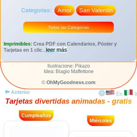
Categorias:
Amor
San Valentín
Todas las Categorías
Imprimibles:
Crea PDF con Calendarios, Póster y
leer más
Tarjetas en 1 clic
...
Ilustracione: Pikazo
Idea: Biagio Maffettone
©
OhMyGoodness.com
Anterior
En
It
Tarjetas divertidas animadas - gratis
Cumpleaños
Miércoles