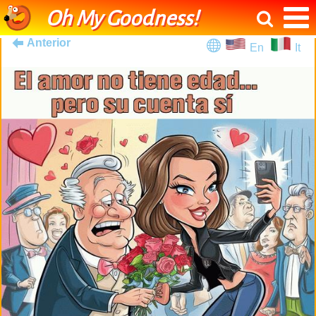
Oh My Goodness!
Anterior
En
It