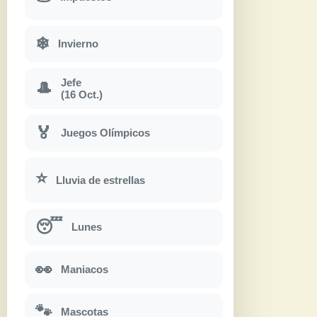
❄
Invierno
Jefe
🎩
(16 Oct.)
🏅
Juegos Olímpicos
⭐
Lluvia de estrellas
😴
Lunes
👀
Maniacos
🐾
Mascotas