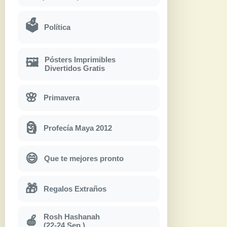
🗳
Política
Pósters Imprimibles
🖼
Divertidos Gratis
🌸
Primavera
🗿
Profecía Maya 2012
😄
Que te mejores pronto
🎁
Regalos Extraños
Rosh Hashanah
🍎
(22-24 Sep.)