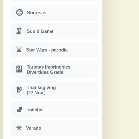
😊
Sonrisas
🦑
Squid Game
⚔
Star Wars - parodia
Tarjetas Imprimibles
🎴
Divertidas Gratis
Thanksgiving
🦃
(27 Nov.)
🚽
Toilette
☀
Verano