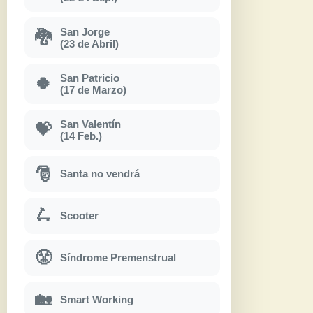
San Jorge
🐉
(23 de Abril)
San Patricio
🍀
(17 de Marzo)
San Valentín
💝
(14 Feb.)
🎅
Santa no vendrá
🛴
Scooter
😤
Síndrome Premenstrual
🏡
Smart Working