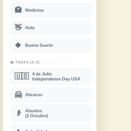
🏥
Medicina
👋
Hola
🍀
Buena Suerte
📖 TODAS (A-Z)
4 de Julio
🇺🇸
Independence Day USA
🤗
Abrazos
Abuelos
👴
(2 Octubre)