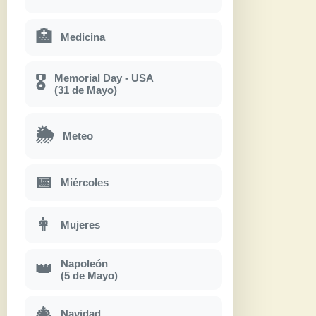
🏥
Medicina
Memorial Day - USA
🎖
(31 de Mayo)
🌦
Meteo
📅
Miércoles
👩
Mujeres
Napoleón
👑
(5 de Mayo)
🎄
Navidad