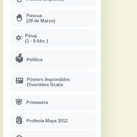
Pascua
🐣
(28 de Marzo)
Pésaj
✡
(1 - 9 Abr. )
🗳
Política
Pósters Imprimibles
🖼
Divertidos Gratis
🌸
Primavera
🗿
Profecía Maya 2012