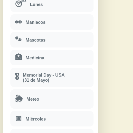
😴
Lunes
👀
Maniacos
🐾
Mascotas
🏥
Medicina
Memorial Day - USA
🎖
(31 de Mayo)
🌦
Meteo
📅
Miércoles