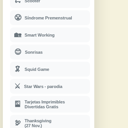
🛴
Scooter
😤
Síndrome Premenstrual
🏡
Smart Working
😊
Sonrisas
🦑
Squid Game
⚔
Star Wars - parodia
Tarjetas Imprimibles
🎴
Divertidas Gratis
Thanksgiving
🦃
(27 Nov.)