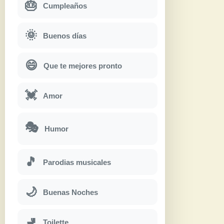
🎂
Cumpleaños
🌞
Buenos días
😄
Que te mejores pronto
💓
Amor
🎭
Humor
🎵
Parodias musicales
🌙
Buenas Noches
🚽
Toilette