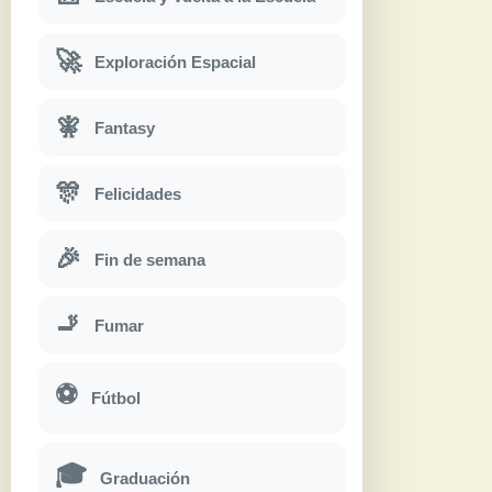
🚀
Exploración Espacial
🧚
Fantasy
🎊
Felicidades
🎉
Fin de semana
🚬
Fumar
⚽
Fútbol
🎓
Graduación