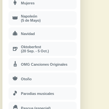
👩
Mujeres
Napoleón
👑
(5 de Mayo)
🎄
Navidad
Oktoberfest
🍺
(20 Sep. - 5 Oct.)
🎸
OMG Canciones Originales
🍁
Otoño
🎵
Parodias musicales
🐣
Pascua (especial)