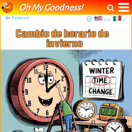
Oh My Goodness!
Anterior
En
It