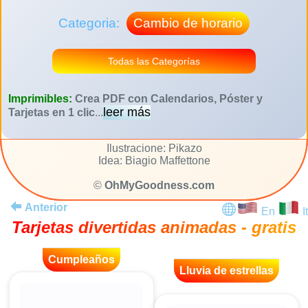
Categoria:
Cambio de horario
Todas las Categorías
Imprimibles:
Crea PDF con Calendarios, Póster y
leer más
Tarjetas en 1 clic
...
Ilustracione: Pikazo
Idea: Biagio Maffettone
©
OhMyGoodness.com
Anterior
En
It
Tarjetas divertidas animadas - gratis
Cumpleaños
Lluvia de estrellas