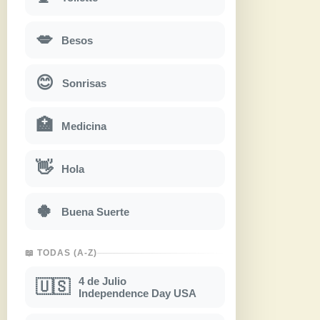
💋
Besos
😊
Sonrisas
🏥
Medicina
👋
Hola
🍀
Buena Suerte
📖 TODAS (A-Z)
4 de Julio
🇺🇸
Independence Day USA