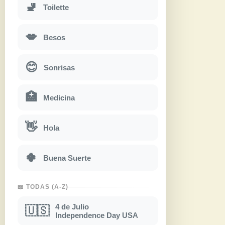
🚽
Toilette
💋
Besos
😊
Sonrisas
🏥
Medicina
👋
Hola
🍀
Buena Suerte
📖 TODAS (A-Z)
4 de Julio
🇺🇸
Independence Day USA