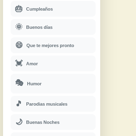
🎂
Cumpleaños
🌞
Buenos días
😄
Que te mejores pronto
💓
Amor
🎭
Humor
🎵
Parodias musicales
🌙
Buenas Noches