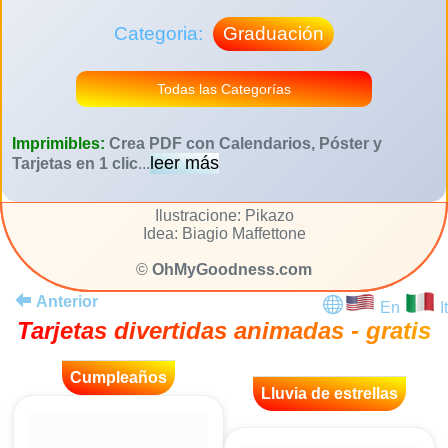
Categoria:
Graduación
Todas las Categorías
Imprimibles:
Crea PDF con Calendarios, Póster y
leer más
Tarjetas en 1 clic
...
Ilustracione: Pikazo
Idea: Biagio Maffettone
©
OhMyGoodness.com
Anterior
En
It
Tarjetas divertidas animadas - gratis
Cumpleaños
Lluvia de estrellas