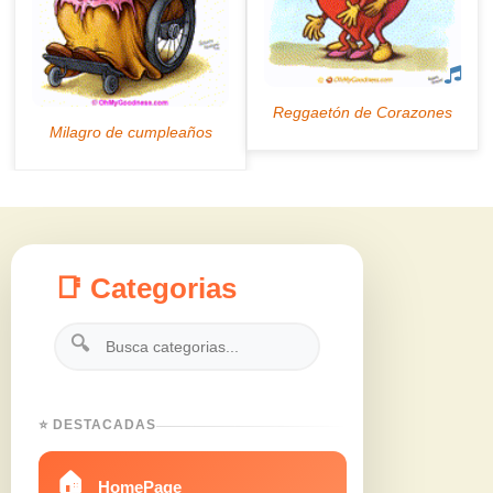
📑 Categorias
🔍
⭐ DESTACADAS
🏠
HomePage