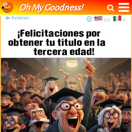
Oh My Goodness!
Anterior
En
It