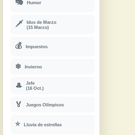
🎭
Humor
Idus de Marzo
🗡
(15 Marzo)
💰
Impuestos
❄
Invierno
Jefe
🎩
(16 Oct.)
🏅
Juegos Olímpicos
⭐
Lluvia de estrellas