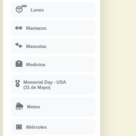
😴
Lunes
👀
Maniacos
🐾
Mascotas
🏥
Medicina
Memorial Day - USA
🎖
(31 de Mayo)
🌦
Meteo
📅
Miércoles