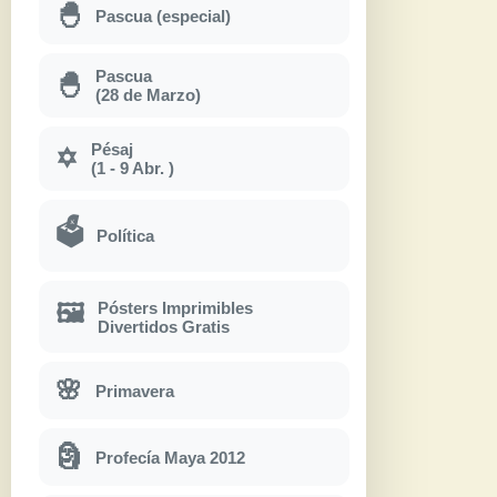
🐣
Pascua (especial)
Pascua
🐣
(28 de Marzo)
Pésaj
✡
(1 - 9 Abr. )
🗳
Política
Pósters Imprimibles
🖼
Divertidos Gratis
🌸
Primavera
🗿
Profecía Maya 2012