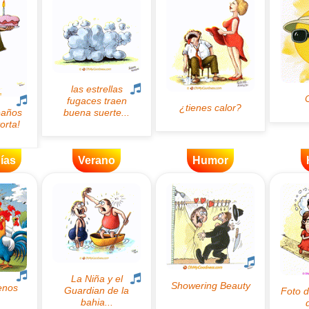
ías
Verano
Humor