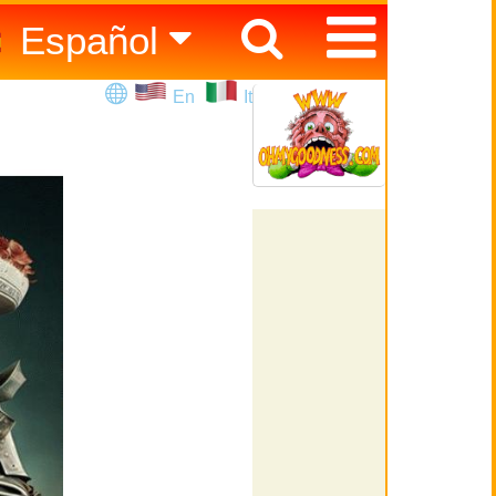
Español
English
En
It
Italiano