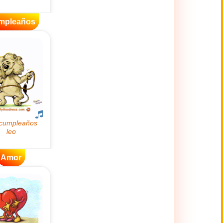
mpleaños
Amor