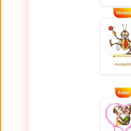
👴
(2 Octubre)
Veran
🔥
Actualidad
🔞
Adult Humor
🌿
Ambiente
💓
Amor
🎆
Año Nuevo
Amor
Año Nuevo Chino
🐉
(17 Feb - 3 Mar)
💋
Besos