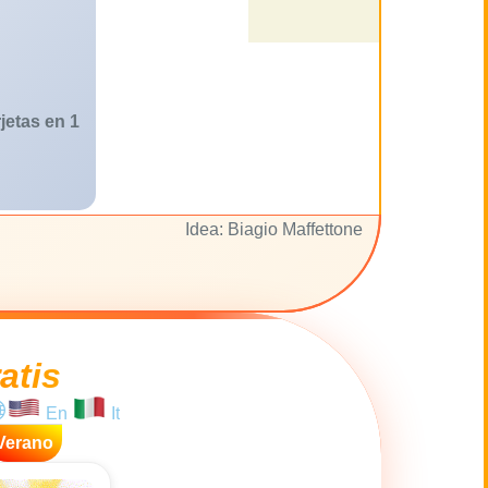
jetas en 1
Idea: Biagio Maffettone
atis
En
It
Verano