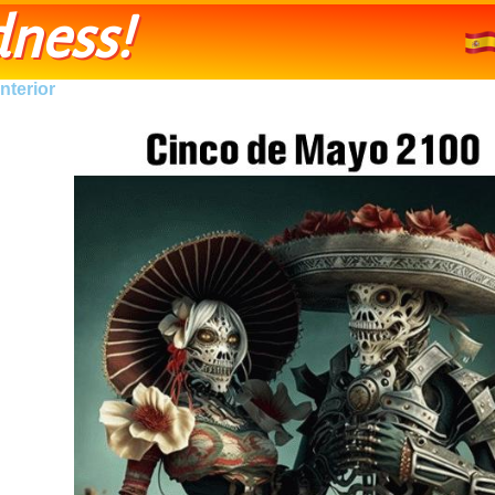
ness!
nterior