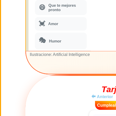
Que te mejores
😄
pronto
💓
Amor
🎭
Humor
Ilustracione: Artificial Intelligence
Parodias
🎵
musicales
🌙
Buenas Noches
Tar
🚽
Toilette
Anterior
💋
Cumplea
Besos