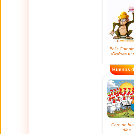
😊
Sonrisas
🏥
Medicina
👋
Hola
🍀
Buena Suerte
Buenos d
📖 TODAS (A-Z)
4 de Julio
🇺🇸
Independence
Day USA
🤗
Abrazos
Abuelos