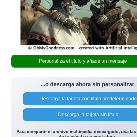
Personaliza el título y añade un mensaje
...o descarga ahora sin personalizar
Descarga la tarjeta con título predeterminado
Descarga la tarjeta sin título
Para compartir el archivo multimedia descargado, usa las
de tu móvil o computadora.