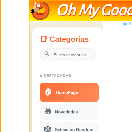
Oh My Good
A
📑 Categorias
🔍
⭐ DESTACADAS
🏠
HomePage
🎁
Novedades
🎲
Selección Random