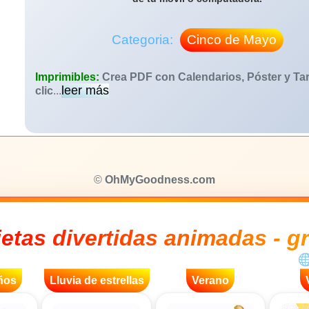
Categoria:
Cinco de Mayo
Imprimibles:
Crea PDF con Calendarios, Póster y Tar
leer más
clic
...
©
OhMyGoodness.com
jetas divertidas animadas - gr
ños
Lluvia de estrellas
Verano