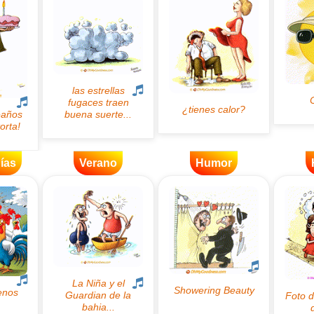
ías
Verano
Humor