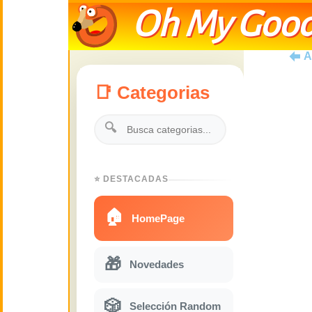
Oh My Good
A
📑 Categorias
🔍
⭐ DESTACADAS
🏠
HomePage
🎁
Novedades
🎲
Selección Random