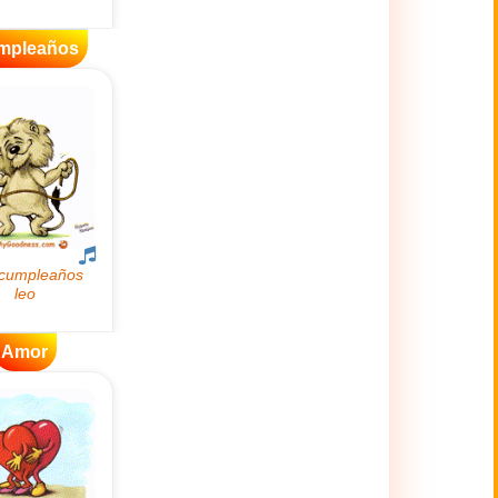
mpleaños
Amor