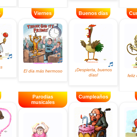
o
Viernes
Buenos días
Cu
Parodias
Cumpleaños
musicales