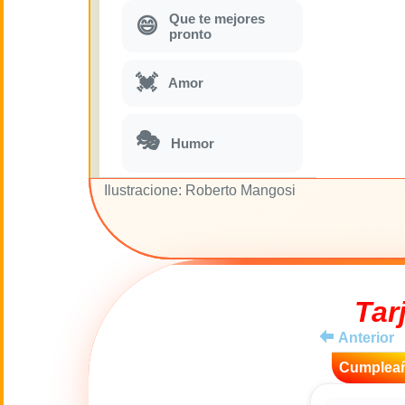
Que te mejores
😄
pronto
💓
Amor
🎭
Humor
Ilustracione: Roberto Mangosi
Parodias
🎵
musicales
🌙
Buenas Noches
Tar
🚽
Toilette
Anterior
💋
Cumplea
Besos