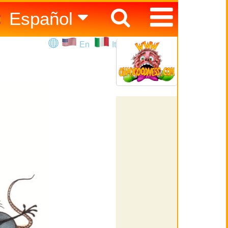
Español
English
En
It
Italiano