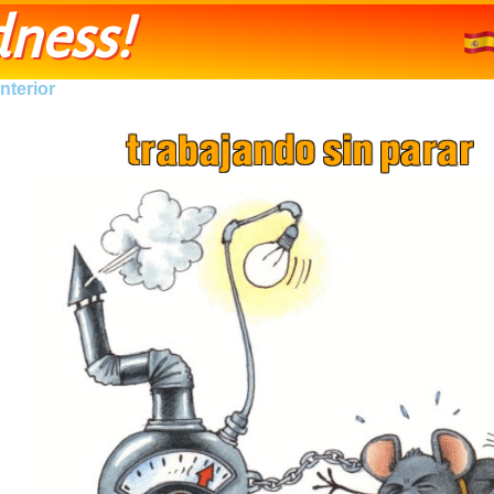
ness!
nterior