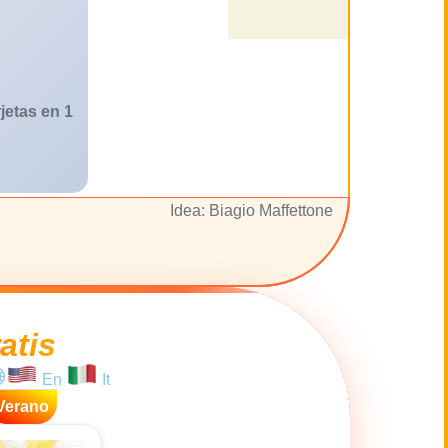
jetas en 1
Idea: Biagio Maffettone
atis
En
It
Verano