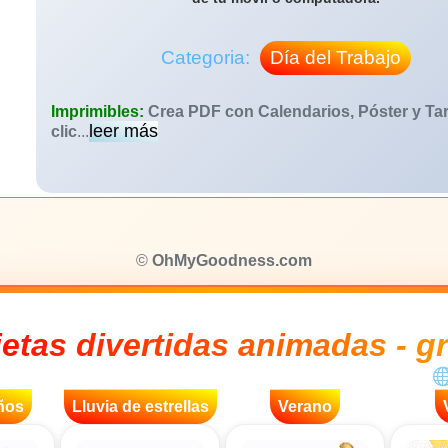
Categoria:
Día del Trabajo
Imprimibles:
Crea PDF con Calendarios, Póster y Tar
leer más
clic
...
©
OhMyGoodness.com
jetas divertidas animadas - gr
ños
Lluvia de estrellas
Verano