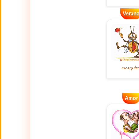
👴
(2 Octubre)
Veran
🔥
Actualidad
🔞
Adult Humor
🌿
Ambiente
💓
Amor
🎆
Año Nuevo
Amor
Año Nuevo Chino
🐉
(17 Feb - 3 Mar)
💋
Besos