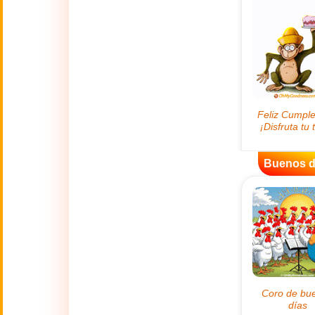
😊
Sonrisas
🏥
Medicina
👋
Hola
🍀
Buena Suerte
Buenos d
📖 TODAS (A-Z)
4 de Julio
🇺🇸
Independence
Day USA
🤗
Abrazos
Abuelos