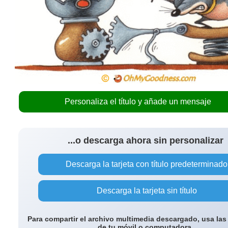
Personaliza el título y añade un mensaje
...o descarga ahora sin personalizar
Descarga la tarjeta con título predeterminado
Descarga la tarjeta sin título
Para compartir el archivo multimedia descargado, usa las
de tu móvil o computadora.