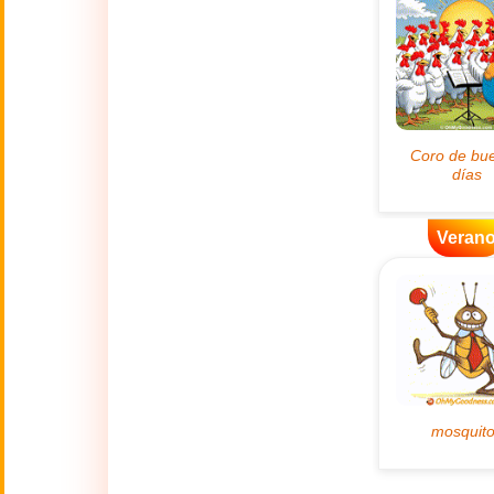
👴
(2 Octubre)
🔥
Actualidad
🔞
Adult Humor
🌿
Ambiente
Veran
💓
Amor
🎆
Año Nuevo
Año Nuevo Chino
🐉
(17 Feb - 3 Mar)
💋
Besos