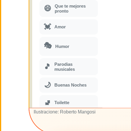
Que te mejores
😄
pronto
💓
Amor
🎭
Humor
Parodias
🎵
musicales
🌙
Buenas Noches
🚽
Toilette
Ilustracione: Roberto Mangosi
💋
Besos