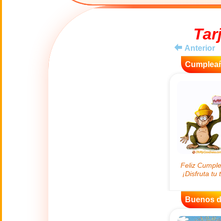
😊
Sonrisas
Tar
🏥
Medicina
Anterior
Cumplea
👋
Hola
🍀
Buena Suerte
📖 TODAS (A-Z)
4 de Julio
🇺🇸
Independence
Day USA
🤗
Abrazos
Buenos d
Abuelos