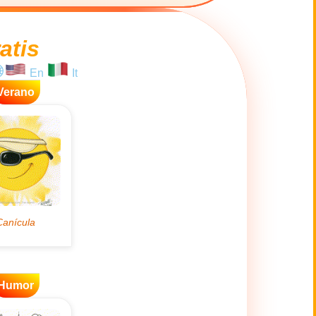
atis
En
It
Verano
Humor