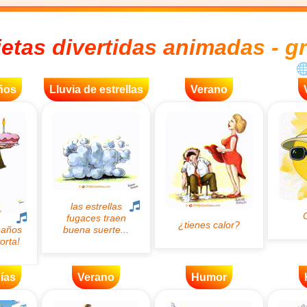
jetas divertidas animadas - gr
ños
Lluvia de estrellas
Verano
ías
Verano
Humor