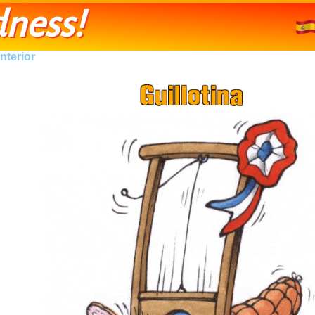
ness!
nterior