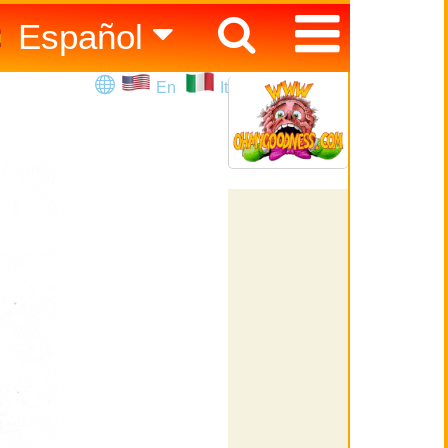
Español
English
En
It
Italiano