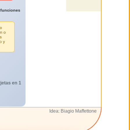
 funciones
lo
n o
s
o y
jetas en 1
Idea: Biagio Maffettone