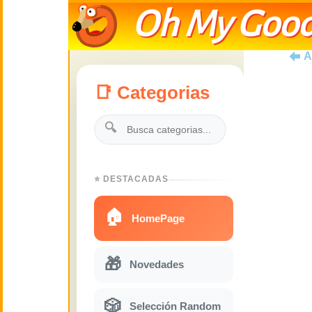
Oh My Good
A
📑 Categorias
🔍
⭐ DESTACADAS
🏠
HomePage
🎁
Novedades
🎲
Selección Random