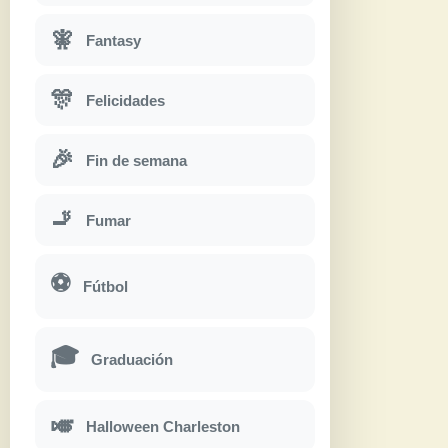
🧚
Fantasy
🎊
Felicidades
🎉
Fin de semana
🚬
Fumar
⚽
Fútbol
🎓
Graduación
🎺
Halloween Charleston