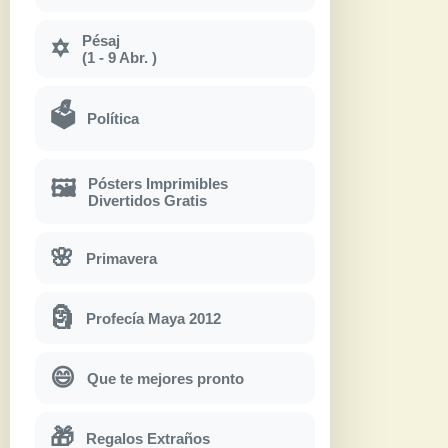
Pésaj
✡
(1 - 9 Abr. )
🗳
Política
Pósters Imprimibles
🖼
Divertidos Gratis
🌸
Primavera
🗿
Profecía Maya 2012
😄
Que te mejores pronto
🎁
Regalos Extraños