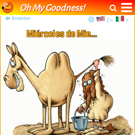
Oh My Goodness!
Anterior
En
It