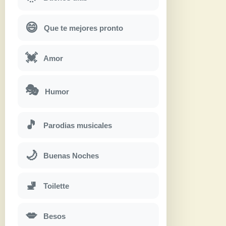
😄
Que te mejores pronto
💓
Amor
🎭
Humor
🎵
Parodias musicales
🌙
Buenas Noches
🚽
Toilette
💋
Besos