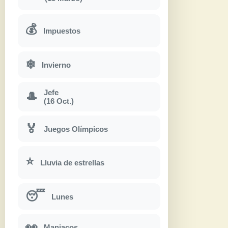
💰
Impuestos
❄
Invierno
Jefe
🎩
(16 Oct.)
🏅
Juegos Olímpicos
⭐
Lluvia de estrellas
😴
Lunes
👀
Maniacos