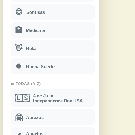
😊
Sonrisas
🏥
Medicina
👋
Hola
🍀
Buena Suerte
📖 TODAS (A-Z)
4 de Julio
🇺🇸
Independence Day USA
🤗
Abrazos
Abuelos