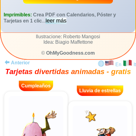
Imprimibles:
Crea PDF con Calendarios, Póster y
leer más
Tarjetas en 1 clic
...
Ilustracione: Roberto Mangosi
Idea: Biagio Maffettone
©
OhMyGoodness.com
Anterior
En
It
Tarjetas divertidas animadas - gratis
Cumpleaños
Lluvia de estrellas