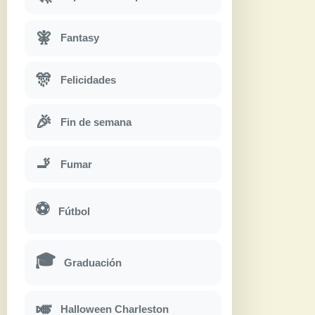
🧚
Fantasy
🎊
Felicidades
🎉
Fin de semana
🚬
Fumar
⚽
Fútbol
🎓
Graduación
🎺
Halloween Charleston