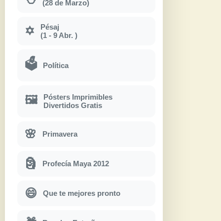
(28 de Marzo)
Pésaj
✡
(1 - 9 Abr. )
🗳
Política
Pósters Imprimibles
🖼
Divertidos Gratis
🌸
Primavera
🗿
Profecía Maya 2012
😄
Que te mejores pronto