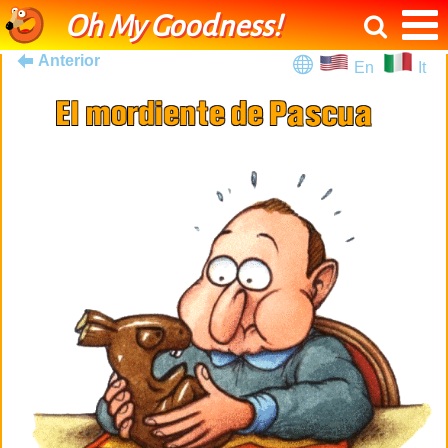
Oh My Goodness!
Anterior
En
It