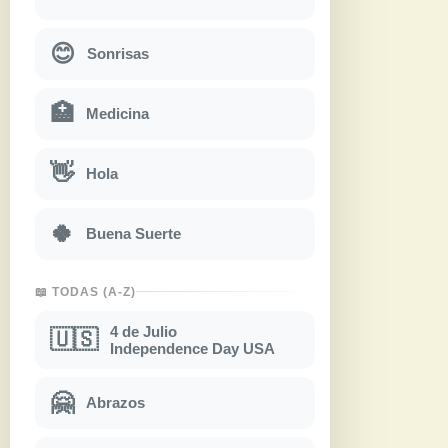
😊
Sonrisas
🏥
Medicina
👋
Hola
🍀
Buena Suerte
📖 TODAS (A-Z)
4 de Julio
🇺🇸
Independence Day USA
🤗
Abrazos