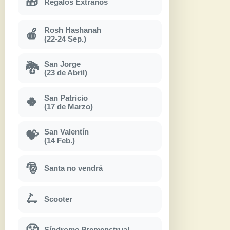
🎁
Regalos Extraños
Rosh Hashanah
🍎
(22-24 Sep.)
San Jorge
🐉
(23 de Abril)
San Patricio
🍀
(17 de Marzo)
San Valentín
💝
(14 Feb.)
🎅
Santa no vendrá
🛴
Scooter
😤
Síndrome Premenstrual