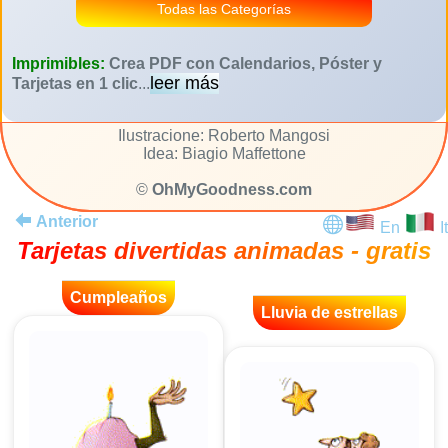
Todas las Categorías
Imprimibles:
Crea PDF con Calendarios, Póster y
leer más
Tarjetas en 1 clic
...
Ilustracione: Roberto Mangosi
Idea: Biagio Maffettone
©
OhMyGoodness.com
Anterior
En
It
Tarjetas divertidas animadas - gratis
Cumpleaños
Lluvia de estrellas