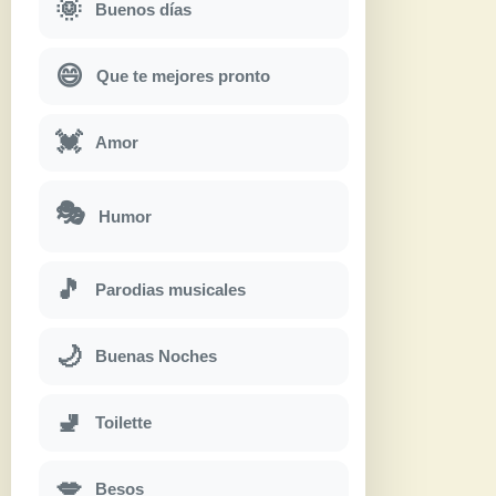
🌞
Buenos días
😄
Que te mejores pronto
💓
Amor
🎭
Humor
🎵
Parodias musicales
🌙
Buenas Noches
🚽
Toilette
💋
Besos