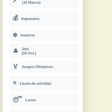
(15 Marzo)
💰
Impuestos
❄
Invierno
Jefe
🎩
(16 Oct.)
🏅
Juegos Olímpicos
⭐
Lluvia de estrellas
😴
Lunes