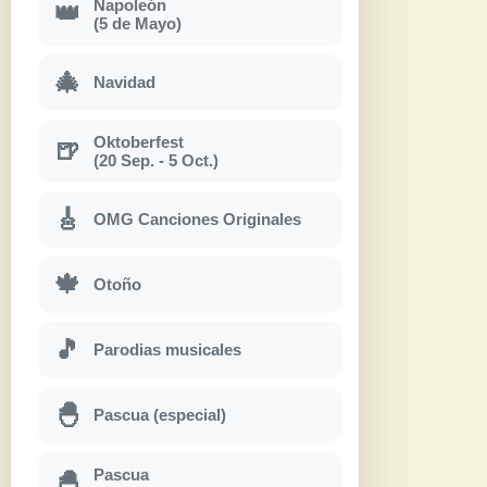
Napoleón
👑
(5 de Mayo)
🎄
Navidad
Oktoberfest
🍺
(20 Sep. - 5 Oct.)
🎸
OMG Canciones Originales
🍁
Otoño
🎵
Parodias musicales
🐣
Pascua (especial)
Pascua
🐣