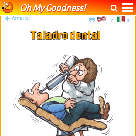
Oh My Goodness!
Anterior
En
It