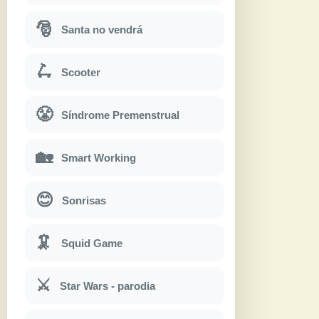
🎅
Santa no vendrá
🛴
Scooter
😤
Síndrome Premenstrual
🏡
Smart Working
😊
Sonrisas
🦑
Squid Game
⚔
Star Wars - parodia