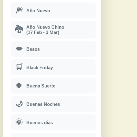
🎆
Año Nuevo
Año Nuevo Chino
🐉
(17 Feb - 3 Mar)
💋
Besos
🛒
Black Friday
🍀
Buena Suerte
🌙
Buenas Noches
🌞
Buenos días