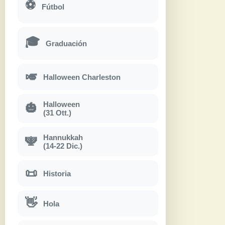
⚽
Fútbol
🎓
Graduación
🎺
Halloween Charleston
Halloween
🎃
(31 Ott.)
Hannukkah
🕎
(14-22 Dic.)
📜
Historia
👋
Hola