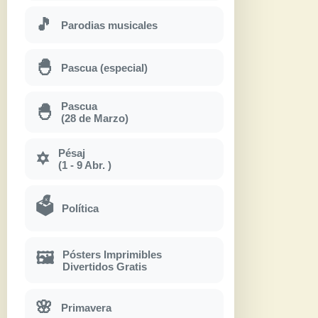
🎵
Parodias musicales
🐣
Pascua (especial)
Pascua
🐣
(28 de Marzo)
Pésaj
✡
(1 - 9 Abr. )
🗳
Política
Pósters Imprimibles
🖼
Divertidos Gratis
🌸
Primavera