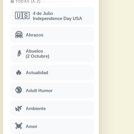
📖 TODAS (A-Z)
4 de Julio
🇺🇸
Independence Day USA
🤗
Abrazos
Abuelos
👴
(2 Octubre)
🔥
Actualidad
🔞
Adult Humor
🌿
Ambiente
💓
Amor