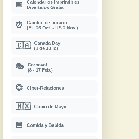
Calendarios Imprimibles
📅
Divertidos Gratis
Cambio de horario
⏰
(EU 26 Oct. - US 2 Nov.)
Canada Day
🇨🇦
(1 de Julio)
Carnaval
🎭
(8 - 17 Feb.)
💞
Ciber-Relaciones
🇲🇽
Cinco de Mayo
🍔
Comida y Bebida