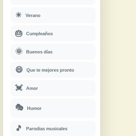
☀
Verano
🎂
Cumpleaños
🌞
Buenos días
😄
Que te mejores pronto
💓
Amor
🎭
Humor
🎵
Parodias musicales