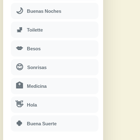
🌙
Buenas Noches
🚽
Toilette
💋
Besos
😊
Sonrisas
🏥
Medicina
👋
Hola
🍀
Buena Suerte