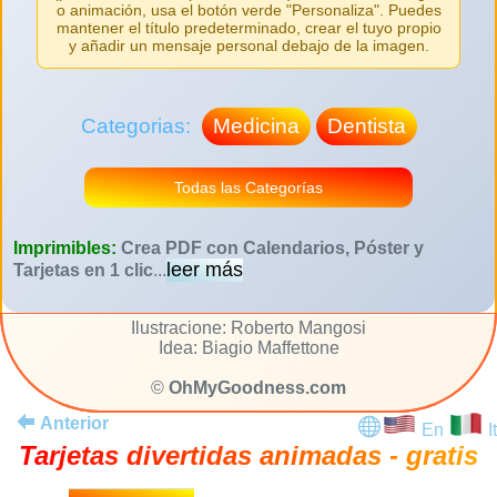
o animación, usa el botón verde "Personaliza". Puedes
mantener el título predeterminado, crear el tuyo propio
y añadir un mensaje personal debajo de la imagen.
Categorias:
Medicina
Dentista
Todas las Categorías
Imprimibles:
Crea PDF con Calendarios, Póster y
leer más
Tarjetas en 1 clic
...
Ilustracione: Roberto Mangosi
Idea: Biagio Maffettone
©
OhMyGoodness.com
Anterior
En
It
Tarjetas divertidas animadas - gratis