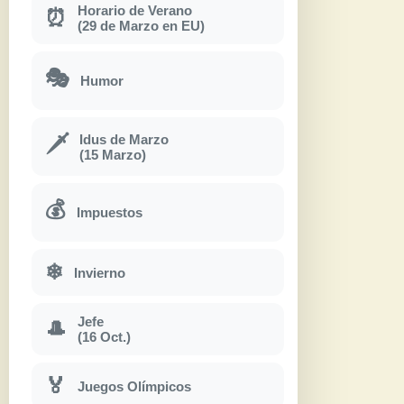
Horario de Verano
⏰
(29 de Marzo en EU)
🎭
Humor
Idus de Marzo
🗡
(15 Marzo)
💰
Impuestos
❄
Invierno
Jefe
🎩
(16 Oct.)
🏅
Juegos Olímpicos