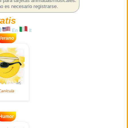
p4 para tarjetas animadas/musicales.
o es necesario registrarse.
atis
En
It
Verano
Humor