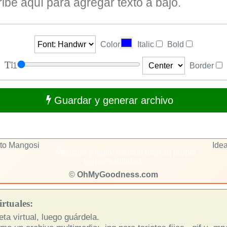
Color
Italic
Bold
1
Border
Guardar y generar archivo
rto Mangosi
Idea
Mensaje y titulo: usuario bajo su propia
responsabilidad.
©
OhMyGoodness.com
rtuales:
ta virtual, luego guárdela.