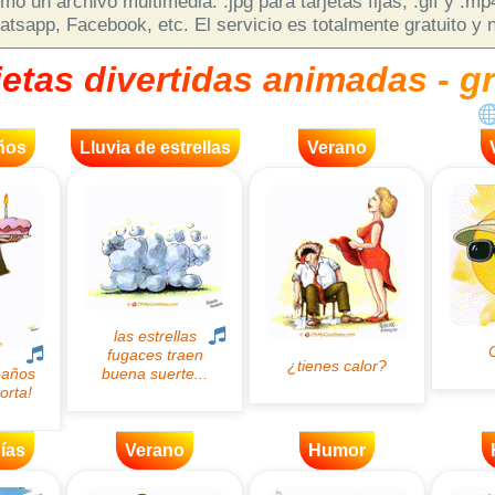
o un archivo multimedia: .jpg para tarjetas fijas, .gif y .m
sapp, Facebook, etc. El servicio es totalmente gratuito y n
jetas divertidas animadas - gr
ños
Lluvia de estrellas
Verano
ías
Verano
Humor