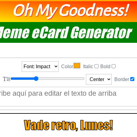
Oh My Goodness!
eme eCard Generator
Color
Italic
Bold
8
Border