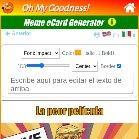
Oh My Goodness!
Meme eCard Generator
Anterior
En
It
Color
Italic
Bold
8
Border