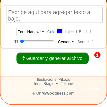
Color
Italic
Bold
1
Border
Guardar y generar archivo
Ilustracione: Pikazo
Idea: Biagio Maffettone
Mensaje y titulo: usuario bajo su propia responsabilidad.
©
OhMyGoodness.com