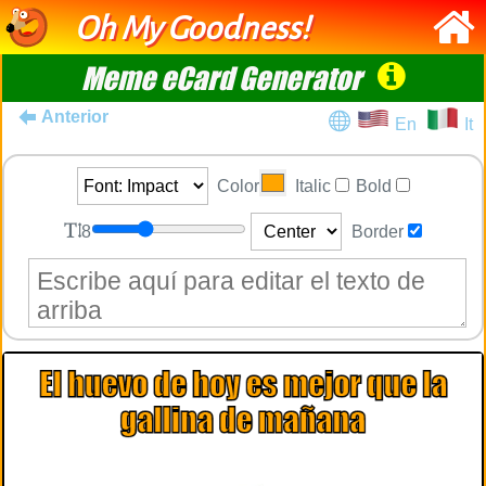
Oh My Goodness!
Meme eCard Generator
Anterior
En
It
Color
Italic
Bold
8
Border