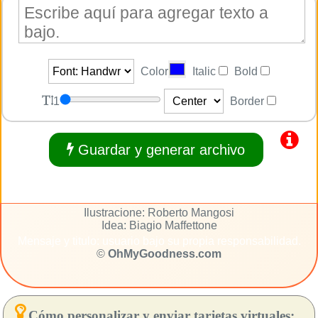
Color
Italic
Bold
1
Border
Guardar y generar archivo
Ilustracione: Roberto Mangosi
Idea: Biagio Maffettone
Mensaje y titulo: usuario bajo su propia responsabilidad.
©
OhMyGoodness.com
Cómo personalizar y enviar tarjetas virtuales: